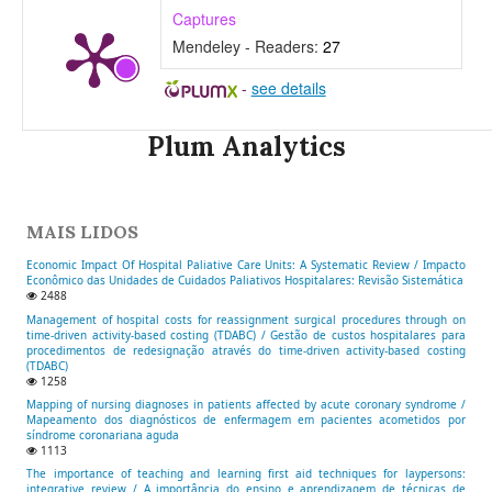
Captures
Mendeley - Readers:
27
-
see details
Plum Analytics
MAIS LIDOS
Economic Impact Of Hospital Paliative Care Units: A Systematic Review / Impacto
Econômico das Unidades de Cuidados Paliativos Hospitalares: Revisão Sistemática
2488
Management of hospital costs for reassignment surgical procedures through on
time-driven activity-based costing (TDABC) / Gestão de custos hospitalares para
procedimentos de redesignação através do time-driven activity-based costing
(TDABC)
1258
Mapping of nursing diagnoses in patients affected by acute coronary syndrome /
Mapeamento dos diagnósticos de enfermagem em pacientes acometidos por
síndrome coronariana aguda
1113
The importance of teaching and learning first aid techniques for laypersons:
integrative review / A importância do ensino e aprendizagem de técnicas de