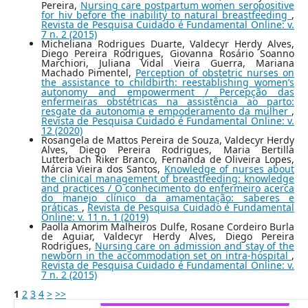
Pereira,
Nursing care postpartum women seropositive
for hiv before the inability to natural breastfeeding
,
Revista de Pesquisa Cuidado é Fundamental Online: v.
7 n. 2 (2015)
Micheliana Rodrigues Duarte, Valdecyr Herdy Alves,
Diego Pereira Rodrigues, Giovanna Rosário Soanno
Marchiori, Juliana Vidal Vieira Guerra, Mariana
Machado Pimentel,
Perception of obstetric nurses on
the assistance to childbirth: reestablishing women’s
autonomy and empowerment / Percepção das
enfermeiras obstétricas na assistência ao parto:
resgate da autonomia e empoderamento da mulher
,
Revista de Pesquisa Cuidado é Fundamental Online: v.
12 (2020)
Rosangela de Mattos Pereira de Souza, Valdecyr Herdy
Alves, Diego Pereira Rodrigues, Maria Bertilla
Lutterbach Riker Branco, Fernanda de Oliveira Lopes,
Márcia Vieira dos Santos,
Knowledge of nurses about
the clinical management of breastfeeding: knowledge
and practices / O conhecimento do enfermeiro acerca
do manejo clínico da amamentação: saberes e
práticas
,
Revista de Pesquisa Cuidado é Fundamental
Online: v. 11 n. 1 (2019)
Paolla Amorim Malheiros Dulfe, Rosane Cordeiro Burla
de Aguiar, Valdecyr Herdy Alves, Diego Pereira
Rodrigues,
Nursing care on admission and stay of the
newborn in the accommodation set on intra-hospital
,
Revista de Pesquisa Cuidado é Fundamental Online: v.
7 n. 2 (2015)
1
2
3
4
>
>>