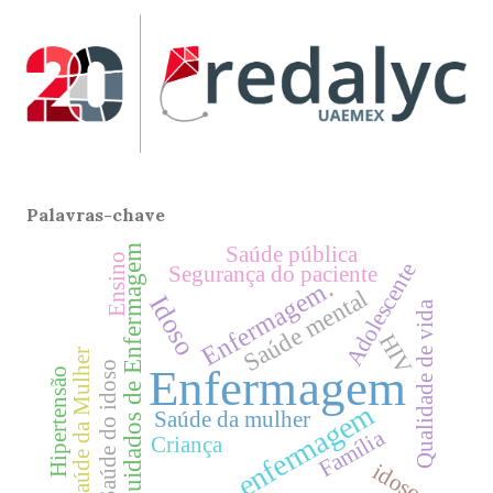
Palavras-chave
Saúde pública
Cuidados de Enfermagem
Ensino
Adolescente
Segurança do paciente
Enfermagem.
Saúde mental
Idoso
Qualidade de vida
HIV
Saúde da Mulher
Saúde do idoso
Enfermagem
Hipertensão
enfermagem
Saúde da mulher
Família
Criança
idoso