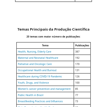
Temas Principais da Produção Científica
20 temas com maior número de publicações:
Tema
Publicações
Health, Nursing, Elderly Care
387
Maternal and Neonatal Healthcare
192
Palliative and Oncologic Care
170
Occupational Health and Burnout
131
Healthcare during COVID-19 Pandemic
126
Youth, Drugs, and Violence
100
Women's cancer prevention and management
85
Public Health in Brazil
77
Breastfeeding Practices and Influences
73