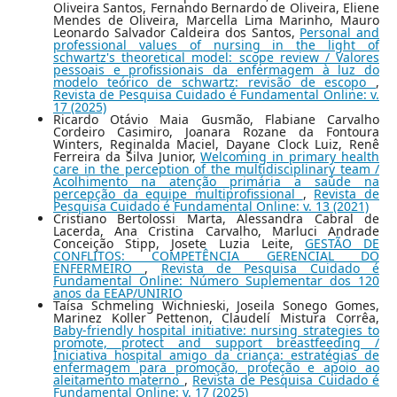
Oliveira Santos, Fernando Bernardo de Oliveira, Eliene
Mendes de Oliveira, Marcella Lima Marinho, Mauro
Leonardo Salvador Caldeira dos Santos,
Personal and
professional values of nursing in the light of
schwartz's theoretical model: scope review / Valores
pessoais e profissionais da enfermagem à luz do
modelo teórico de schwartz: revisão de escopo
,
Revista de Pesquisa Cuidado é Fundamental Online: v.
17 (2025)
Ricardo Otávio Maia Gusmão, Flabiane Carvalho
Cordeiro Casimiro, Joanara Rozane da Fontoura
Winters, Reginalda Maciel, Dayane Clock Luiz, Renê
Ferreira da Silva Junior,
Welcoming in primary health
care in the perception of the multidisciplinary team /
Acolhimento na atenção primária a saúde na
percepção da equipe multiprofissional
,
Revista de
Pesquisa Cuidado é Fundamental Online: v. 13 (2021)
Cristiano Bertolossi Marta, Alessandra Cabral de
Lacerda, Ana Cristina Carvalho, Marluci Andrade
Conceição Stipp, Josete Luzia Leite,
GESTÃO DE
CONFLITOS: COMPETÊNCIA GERENCIAL DO
ENFERMEIRO
,
Revista de Pesquisa Cuidado é
Fundamental Online: Número Suplementar dos 120
anos da EEAP/UNIRIO
Taísa Schmeling Wichnieski, Joseila Sonego Gomes,
Marinez Koller Pettenon, Claudelí Mistura Corrêa,
Baby-friendly hospital initiative: nursing strategies to
promote, protect and support breastfeeding /
Iniciativa hospital amigo da criança: estratégias de
enfermagem para promoção, proteção e apoio ao
aleitamento materno
,
Revista de Pesquisa Cuidado é
Fundamental Online: v. 17 (2025)