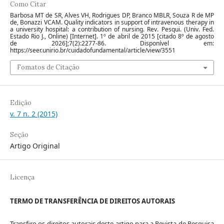
Como Citar
Barbosa MT de SR, Alves VH, Rodrigues DP, Branco MBLR, Souza R de MP
de, Bonazzi VCAM. Quality indicators in support of intravenous therapy in
a university hospital: a contribution of nursing. Rev. Pesqui. (Univ. Fed.
Estado Rio J., Online) [Internet]. 1º de abril de 2015 [citado 8º de agosto
de 2026];7(2):2277-86. Disponível em:
https://seer.unirio.br/cuidadofundamental/article/view/3551
Fomatos de Citação
Edição
v. 7 n. 2 (2015)
Seção
Artigo Original
Licença
TERMO DE TRANSFERÊNCIA DE DIREITOS AUTORAIS
Transfiro os direitos autorais deste artigo para a Revista de Pesquisa