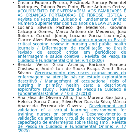
Cristina Figueira Pereira, Elisângela Samary Pimentel
Rodrigues, Tatiana Pires Pinto, Elaine Antunes Cortez,
ACOLHIMENTO DE ENFERMAGEM AOS FAMILIARES E
ÀS CRIANÇAS PORTADORAS DE FIBROSE CÍSTICA
,
Revista de Pesquisa Cuidado é Fundamental Online:
Número Suplementar dos 120 anos da EEAP/UNIRIO
Luciano Silveira Pacheco de Medeiros, Giovana
Calcagno Gomes, Marco Antônio de Medeiros, João
Roberto Cordioli Júnior, Luciano Garcia Lourenção,
Clarice Alves Bonow,
Rehabilitation nursing in Brazil:
critical scoping review in nursing and public health
journals / Enfermagem de reabilitação no Brasil:
revisão de escopo crítica em periódicos de
enfermagem e saúde coletiva
,
Revista de Pesquisa
Cuidado é Fundamental Online: v. 18 (2026)
Renata Vieira Girão Arcanjo, Barbara Pompeu
Chistovam, André Luiz de Souza Braga, Zenith Rosa
Silvino,
Gerenciamento dos riscos ocupacionais da
enfermagem na atenção básica: estudo exploratório
descritivo / Management of occupational risks of
nursing in primary health care: a descriptive
exploratory study
,
Revista de Pesquisa Cuidado é
Fundamental Online: v. 10 n. 2 (2018)
Ana Elisa de Oliveira Alho, Thais Moreira São João ,
Heloísa Garcia Claro , Silvio Éder Dias da Silva, Márcia
Aparecida Ferreira de Oliveira ,
Development and
validation of a virtual learning environment for
training nurses on smoking / Desenvolvimento e
validação de ambiente virtual de aprendizagem para
capacitação de enfermeiros sobre tabagismo
,
Revista
de Pesquisa Cuidado é Fundamental Online: v. 17
(2025)