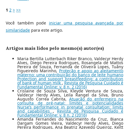
1
2
>
>>
Você também pode
iniciar uma pesquisa avançada por
similaridade
para este artigo.
Artigos mais lidos pelo mesmo(s) autor(es)
Maria Bertilla Lutterbach Riker Branco, Valdecyr Herdy
Alves, Diego Pereira Rodrigues, Rosangela de Mattos
Pereira de Souza, Fernanda de Oliveira Lopes, Tuâny
Figueiredo Marinho,
Proteção e apoio ao aleitamento
materno: uma contribuição do banco de leite humano
Protection and support breastfeeding: a contribution
of bank of human milk
,
Revista de Pesquisa Cuidado é
Fundamental Online: v. 8 n. 2 (2016)
Crislaine de Souza Silva, Kleyde Ventura de Souza,
Valdecyr Herdy Alves, Leila Rangel da Silva, Bruno
Augusto Correa Cabrita,
Atuação do enfermeiro na
consulta de pré-natal: limites e potencialidades
Nurse’s performance in prenatal consultation: limits
and capabilities
,
Revista de Pesquisa Cuidado é
Fundamental Online: v. 8 n. 2 (2016)
Amanda Fernandes do Nascimento da Cruz, Bianca
Dargam Gomes Vieira, Valdecyr Herdy Alves, Diego
Pereira Rodrigues, Ana Beatriz Azevedo Queiroz, Keitt