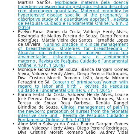
Martins Santos,
Morbidade materna pela doença
hipertensiva especifica da gestação: estudo descritivo
com abordagem quantitativa Maternal morbidity by
hypertensive disease specific of the pregnancy: a
descriptive study of a quantitative approach
,
Revista
de Pesquisa Cuidado é Fundamental Online: v. 8 n. 2
(2016)
Evelyn Farias Gomes da Costa, Valdecyr Herdy Alves,
Rosangela de Mattos Pereira de Souza, Diego Pereira
Rodrigues, Márcia Vieira dos Santos, Fernanda Lopes
de Oliveira,
Nursing practice in clinical management
of breastfeeding: strategies for breastfeeding /
Atuação do enfermeiro no manejo clínico da
amamentação: estratégias para o aleitamento
materno
,
Revista de Pesquisa Cuidado é Fundamental
Online: v. 10 n. 1 (2018)
Monique Gonzalez de Souza, Bianca Dargam Gomes
Vieira, Valdecyr Herdy Alves, Diego Pereira Rodrigues,
Diva Cristina Morett Romano Leão, Angela Mitrano
Perazzini de Sá,
Concern of primiparous women with
regard to labor and birth
,
Revista de Pesquisa
Cuidado é Fundamental Online: v. 7 n. 1 (2015)
Karina Feital da Costa, Valdecyr Herdy Alves, Louise
José Pereira Dames, Diego Pereira Rodrigues, Maria
Teresa de Souza Rosa Barbosa, Renata Rangel
Birindiba de Souza,
Clinical management of pain in
the newborn: perception of nurses from the neonatal
intensive care unit
,
Revista de Pesquisa Cuidado é
Fundamental Online: v. 8 n. 1 (2016)
Aline Mello Salvaya da Costa, Bianca Dargam Gomes
Vieira, Valdecyr Herdy Alves, Diego Pereira Rodrigues,
Diva Cristina Morett Romano Leão, Audrey Vidal