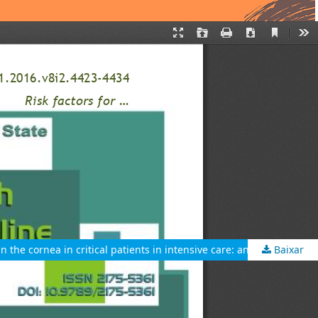
Baixar
Fatores de risco para lesão de córnea em pacientes criticos na terapia intensiva: uma revisão integrativa Risk factors for injury in the cornea in critical patients in intensive care: an integrative review