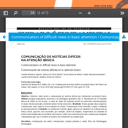
Communication of difficult news in basic attention / Comunicação de notícias difíceis na atenção básica