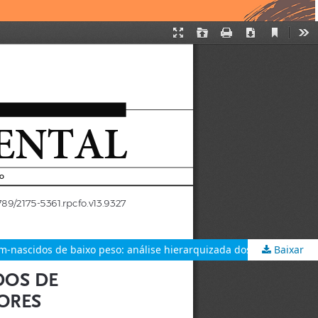
Baixar
Necrotizing enterocolitis in low weight newborns: hierarchized analysis of associated factors / Enterocolite necrosante em recém-nascidos de baixo peso: análise hierarquizada dos fatores associados