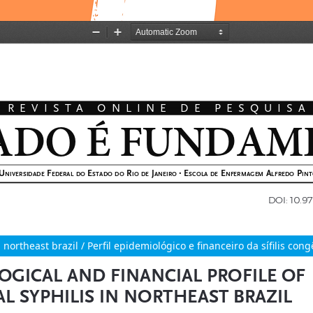
 northeast brazil / Perfil epidemiológico e financeiro da sífilis con