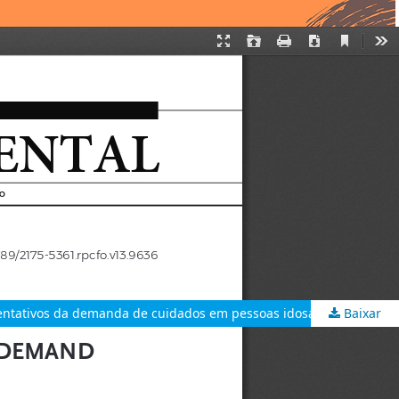
Baixar
Nursing diagnoses representative of the demand for care in hospitalized elderly people / Diagnósticos de enfermagem representativos da demanda de cuidados em pessoas idosas hospitalizadas