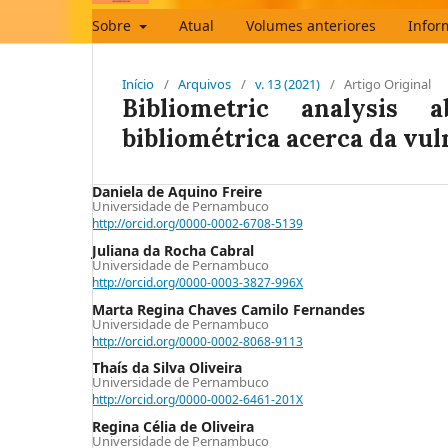
Sobre
Atual
Volumes anteriores
Infor
Início
/
Arquivos
/
v. 13 (2021)
/
Artigo Original
Bibliometric analysis 
bibliométrica acerca da vul
Daniela de Aquino Freire
Universidade de Pernambuco
http://orcid.org/0000-0002-6708-5139
Juliana da Rocha Cabral
Universidade de Pernambuco
http://orcid.org/0000-0003-3827-996X
Marta Regina Chaves Camilo Fernandes
Universidade de Pernambuco
http://orcid.org/0000-0002-8068-9113
Thaís da Silva Oliveira
Universidade de Pernambuco
http://orcid.org/0000-0002-6461-201X
Regina Célia de Oliveira
Universidade de Pernambuco