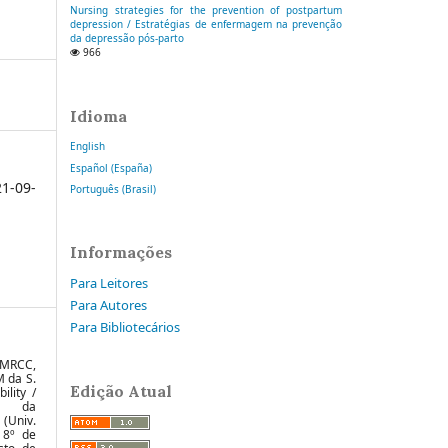
Nursing strategies for the prevention of postpartum
depression / Estratégias de enfermagem na prevenção
da depressão pós-parto
966
Idioma
English
Español (España)
1-09-
Português (Brasil)
Informações
Para Leitores
Para Autores
Para Bibliotecários
s MRCC,
M da S.
Edição Atual
ility /
ca da
 (Univ.
. 8º de