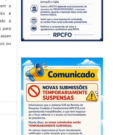
cem a
ito é
ido à
s para
 assim
cos ou