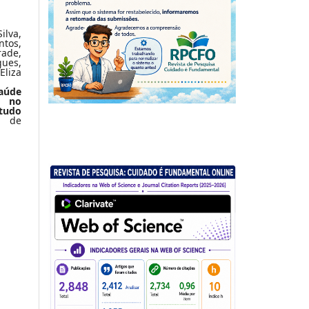
lva,
ntos,
ade,
ues,
Eliza
saúde
a no
tudo
 de