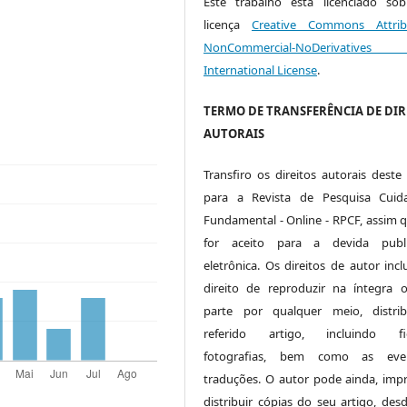
Este trabalho está licenciado s
licença
Creative Commons Attrib
NonCommercial-NoDerivative
International License
.
TERMO DE TRANSFERÊNCIA DE DIR
AUTORAIS
Transfiro os direitos autorais deste 
para a Revista de Pesquisa Cuid
Fundamental - Online - RPCF, assim q
for aceito para a devida publi
eletrônica. Os direitos de autor inc
direito de reproduzir na íntegra
parte por qualquer meio, distri
referido artigo, incluindo fig
fotografias, bem como as even
traduções. O autor pode ainda, impr
distribuir cópias do seu artigo, des