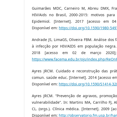
Guimarães MDC, Carneiro M, Abreu DMX, Fra
HIV/Aids no Brasil, 2000-2015: motivos para
Epidemiol. [Internet]. 2017 [acesso em 04 
Disponível em:
https://doi.org/10.1590/1980-5
Andrade JS, LimaGS, Oliveira FBM. Análise dos f
à infecção por HIV/AIDS em população negra.
2018 [acesso em 02 de março 2020]; 
https://www.facema.edu.br/ojs/index.php/ReOnF
Ayres JRCM. Cuidado e reconstrução das prát
comun. saúde educ. [Internet]. 2014 [acesso em 
Disponível em:
https://doi.org/10.1590/S1414-
Ayres JRCM. “Prevenção de agravos, promoçã
vulnerabilidade”. In: Martins MA, Carrilho FJ, 
CL. (orgs.). Clínica médica. [Internet]. 2009 [a
Disponível em:
http://observatorio.fm.usp.br/h