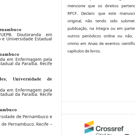
mencione que os direitos perten
RPCF. Declaro que este manuscr
original, não tendo sido submet
publicação, na íntegra ou em parte
ernambuco
/UEPB. Doutoranda em
outros periódicos online ou não,
e Universidade Estadual
cmmo em Anais de eventos científi
capítulos de livros.
rnambuco
nda em Enfermagem pela
adual da Paraíba. Recife
ndes,
Universidade de
nda em Enfermagem pela
adual da Paraíba. Recife
nambuco
rsidade de Pernambuco e
e de Pernambuco. Recife –