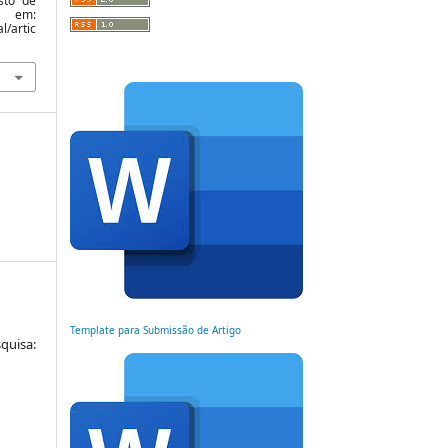
sto de
l em:
l/artic
Template para Submissão de Artigo
quisa: