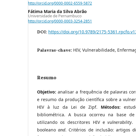
http://orcid.org/0000-0002-6559-5872
Fátima Maria da Silva Abrão
Universidade de Pernambuco
http://orcid.org/0000-0003-3254-2851
https://doi.org/10.9789/2175-5361.rpcfo.v1
DOI:
HIV, Vulnerabilidade, Enferm
Palavras-chave:
Resumo
Objetivo:
analisar a frequência de palavras cor
e resumo da produção científica sobre a vulne
HIV à luz da Lei de Zipf.
Métodos:
estud
bibliométrica. A busca ocorreu na base d
utilizando os descritores HIV e
vulnerability
.
booleano
and
. Critérios de inclusão: artigos 