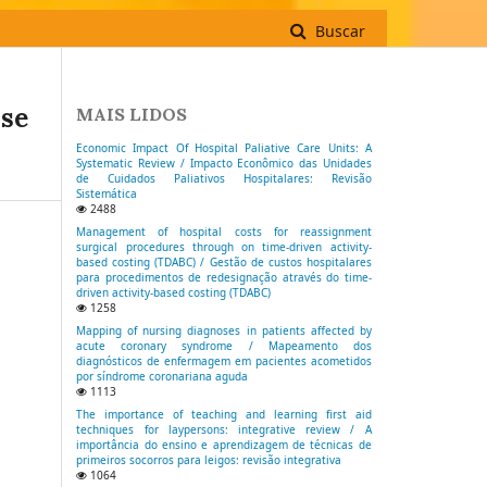
Buscar
se
MAIS LIDOS
Economic Impact Of Hospital Paliative Care Units: A
Systematic Review / Impacto Econômico das Unidades
de Cuidados Paliativos Hospitalares: Revisão
Sistemática
2488
Management of hospital costs for reassignment
surgical procedures through on time-driven activity-
based costing (TDABC) / Gestão de custos hospitalares
para procedimentos de redesignação através do time-
driven activity-based costing (TDABC)
1258
Mapping of nursing diagnoses in patients affected by
acute coronary syndrome / Mapeamento dos
diagnósticos de enfermagem em pacientes acometidos
por síndrome coronariana aguda
1113
The importance of teaching and learning first aid
techniques for laypersons: integrative review / A
importância do ensino e aprendizagem de técnicas de
primeiros socorros para leigos: revisão integrativa
1064