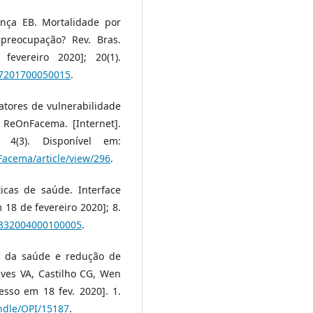
nça EB. Mortalidade por
 preocupação? Rev. Bras.
fevereiro 2020]; 20(1).
497201700050015
.
atores de vulnerabilidade
 ReOnFacema. [Internet].
4(3). Disponível em:
acema/article/view/296
.
icas de saúde. Interface
18 de fevereiro 2020]; 8.
32832004000100005
.
o da saúde e redução de
Alves VA, Castilho CG, Wen
cesso em 18 fev. 2020]. 1.
andle/OPI/15187
.