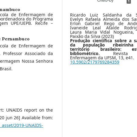
1
ernambuco
scola de Enfermagem de
Ricardo Luiz Saldanha da Si
Coordenadora do Programa
Evelyn Rafaela Almeida dos Sa
gem UPE/UEPB. Recife –
Erlon Gabriel Rego de Andr
Ivaneide Leal Ataíde Rodrig
Laura Maria Vidal Nogueira, 
Paixão da Silva (2023)
e Pernambuco
Produção científica sobre a 
da população ribeirinh
scola de Enfermagem de
território brasileiro: es
. Professor Associado da
bibliométrico.
Revista
Enfermagem da UFSM,
13
,
e41.
nfermagem Nossa Senhora
10.5902/2179769284359
rasil.
rt: UNAIDS report on the
20 jun 26] Available from:
ia_asset/2019-UNAIDS-