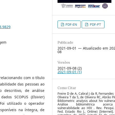
PDF-EN
PDF-PT
3.9829
agem
Publicado
2021-09-01 — Atualizado em 202
08
Versões
2021-09-08 (2)
2021-09-01 (1)
relacionando com o título
rabilidade das pessoas ao
Como Citar
o descritivo, de análise
Freire D de A, Cabral J da R, Fernande
e dados SCOPUS (
Elsivier
)
Oliveira T da S, de Oliveira RC, Abrão F
Bibliometric analysis about hiv vulnerab
 Foi utilizado o operador
Análise bibliométrica acer
vulnerabilidade ao HIV . Rev. Pesqui.
disponíveis na íntegra, de
Fed. Estado Rio J., Online) [Internet]