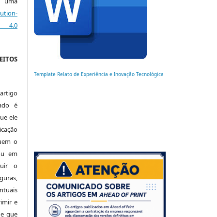
ob uma
ution-
s 4.0
EITOS
Template Relato de Experiência e Inovação Tecnológica
artigo
ado é
ue ele
cação
luem o
 ou em
buir o
uras,
tuais
imir e
de que