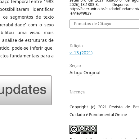
setembro de 2021 [citado 6º de ago
spaço temporal entre 1983
2026];13:1303-8. Disponíve
ossibilitaram identificar
https://seer.unirio.br/cuidadofundamenta
le/view/9829
os os segmentos de texto
Fomatos de Citação
lnerabilidade’ com o sexo
bilitou uma visão mais
análise de estruturas de
Edição
tido, pode-se inferir que,
v. 13 (2021)
ctos fundamentais para a
Seção
Artigo Original
Licença
Copyright (c) 2021 Revista de Pes
Cuidado é Fundamental Online