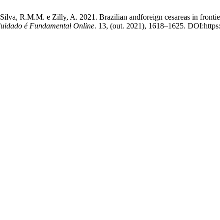
lva, R.M.M. e Zilly, A. 2021. Brazilian andforeign cesareas in frontier 
Cuidado é Fundamental Online
. 13, (out. 2021), 1618–1625. DOI:http