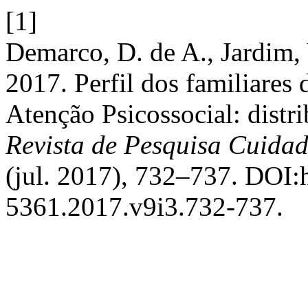
[1]
Demarco, D. de A., Jardim, 
2017. Perfil dos familiares 
Atenção Psicossocial: distri
Revista de Pesquisa Cuida
(jul. 2017), 732–737. DOI:h
5361.2017.v9i3.732-737.