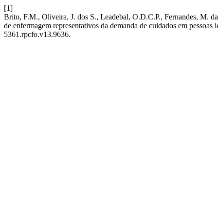
[1]
Brito, F.M., Oliveira, J. dos S., Leadebal, O.D.C.P., Fernandes, M. d
de enfermagem representativos da demanda de cuidados em pessoas id
5361.rpcfo.v13.9636.