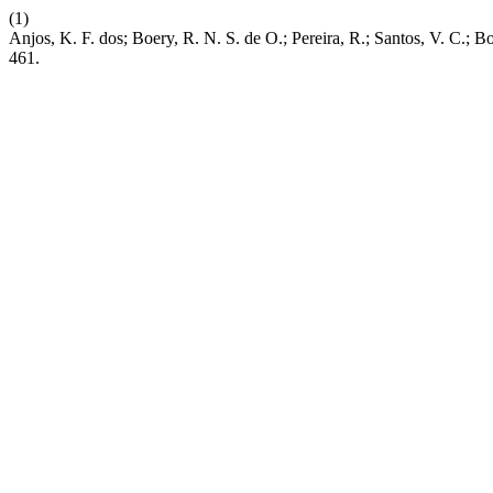
(1)
Anjos, K. F. dos; Boery, R. N. S. de O.; Pereira, R.; Santos, V. C.; B
461.