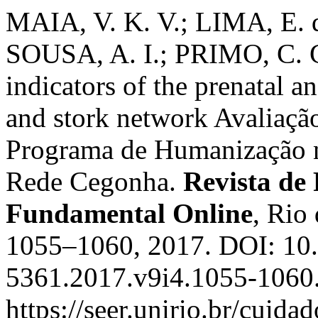
MAIA, V. K. V.; LIMA, E. 
SOUSA, A. I.; PRIMO, C. C
indicators of the prenatal 
and stork network Avaliaçã
Programa de Humanização n
Rede Cegonha.
Revista de
Fundamental Online
, Rio 
1055–1060, 2017. DOI: 10
5361.2017.v9i4.1055-1060.
https://seer.unirio.br/cuid