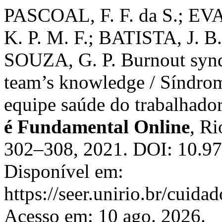
PASCOAL, F. F. da S.; E
K. P. M. F.; BATISTA, J. 
SOUZA, G. P. Burnout synd
team’s knowledge / Síndro
equipe saúde do trabalhado
é Fundamental Online
, Ri
302–308, 2021. DOI: 10.97
Disponível em:
https://seer.unirio.br/cuid
Acesso em: 10 ago. 2026.