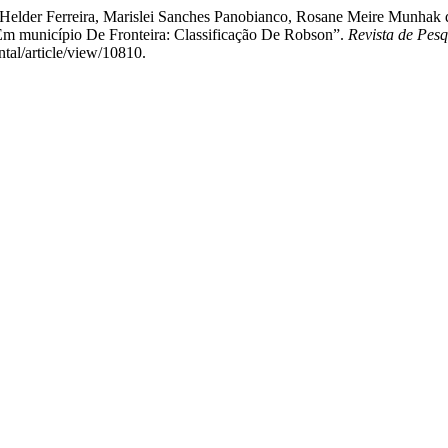
elder Ferreira, Marislei Sanches Panobianco, Rosane Meire Munhak da 
s Em município De Fronteira: Classificação De Robson”.
Revista de Pes
tal/article/view/10810.