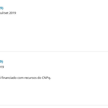
19)
jul/set 2019
19)
019
i financiado com recursos do CNPq.