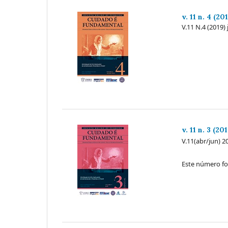
v. 11 n. 4 (20
V.11 N.4 (2019) 
v. 11 n. 3 (20
V.11(abr/jun) 2
Este número fo