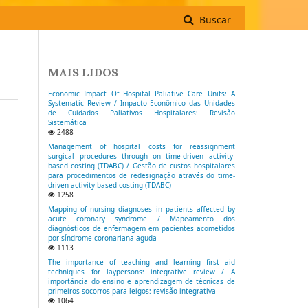
Buscar
MAIS LIDOS
Economic Impact Of Hospital Paliative Care Units: A
Systematic Review / Impacto Econômico das Unidades
de Cuidados Paliativos Hospitalares: Revisão
Sistemática
2488
Management of hospital costs for reassignment
surgical procedures through on time-driven activity-
based costing (TDABC) / Gestão de custos hospitalares
para procedimentos de redesignação através do time-
driven activity-based costing (TDABC)
1258
Mapping of nursing diagnoses in patients affected by
acute coronary syndrome / Mapeamento dos
diagnósticos de enfermagem em pacientes acometidos
por síndrome coronariana aguda
1113
The importance of teaching and learning first aid
techniques for laypersons: integrative review / A
importância do ensino e aprendizagem de técnicas de
primeiros socorros para leigos: revisão integrativa
1064