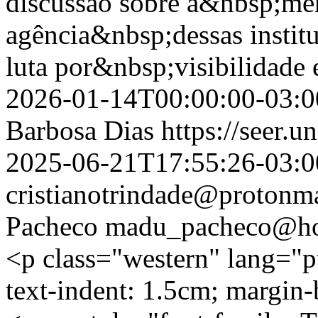
discussão sobre a&nbsp;mem
agência&nbsp;dessas institu
luta por&nbsp;visibilidade
2026-01-14T00:00:00-03:0
Barbosa Dias
https://seer.u
2025-06-21T17:55:26-03:0
cristianotrindade@protonm
Pacheco
madu_pacheco@ho
<p class="western" lang="p
text-indent: 1.5cm; margin-