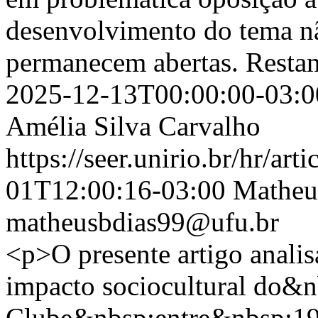
desenvolvimento do tema nã
permanecem abertas. Resta
2025-12-13T00:00:00-03:0
Amélia Silva Carvalho
https://seer.unirio.br/hr/ar
01T12:00:16-03:00
Matheu
matheusbdias99@ufu.br
<p>O presente artigo analisa 
impacto sociocultural do&n
Clube&nbsp;entre&nbsp;198