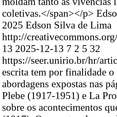
moldam tanto as vivências i
coletivas.</span></p>
Edso
2025 Edson Silva de Lima
http://creativecommons.org
13
2025-12-13
7
2
5
32
https://seer.unirio.br/hr/ar
escrita tem por finalidade o 
abordagens expostas nas pág
Plebe (1917-1951) e La Prot
sobre os acontecimentos qu