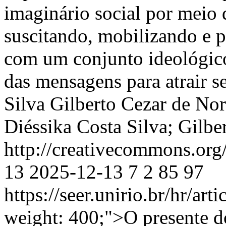
imaginário social por meio 
suscitando, mobilizando e p
com um conjunto ideológico
das mensagens para atrair s
Silva
Gilberto Cezar de No
Diéssika Costa Silva; Gilb
http://creativecommons.org
13
2025-12-13
7
2
85
97
https://seer.unirio.br/hr/ar
weight: 400;">O presente do