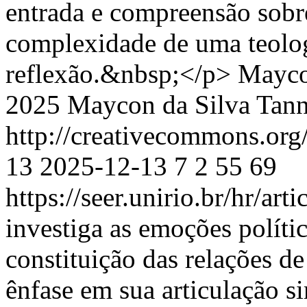
entrada e compreensão sobr
complexidade de uma teolog
reflexão.&nbsp;</p>
Mayco
2025 Maycon da Silva Tann
http://creativecommons.org
13
2025-12-13
7
2
55
69
https://seer.unirio.br/hr/ar
investiga as emoções políti
constituição das relações d
ênfase em sua articulação si