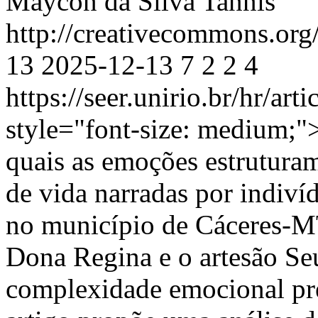
Maycon da Silva Tannis
http://creativecommons.org
13
2025-12-13
7
2
2
4
https://seer.unirio.br/hr/ar
style="font-size: medium;">
quais as emoções estruturam
de vida narradas por indiv
no município de Cáceres-MT,
Dona Regina e o artesão Seu
complexidade emocional pre