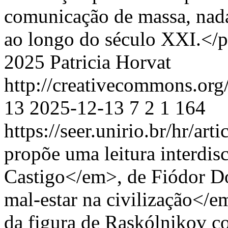
comunicação de massa, nad
ao longo do século XXI.</
2025 Patricia Horvat
http://creativecommons.org
13
2025-12-13
7
2
1
164
https://seer.unirio.br/hr/ar
propõe uma leitura interdi
Castigo</em>, de Fiódor Do
mal-estar na civilização</
da figura de Raskólnikov c