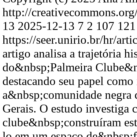
http://creativecommons.org
13
2025-12-13
7
2
107
121
https://seer.unirio.br/hr/ar
artigo analisa a trajetória h
do&nbsp;Palmeira Clube&n
destacando seu papel como 
a&nbsp;comunidade negra d
Gerais. O estudo investiga
clube&nbsp;construíram est
lo em um espaço de&nbsp;