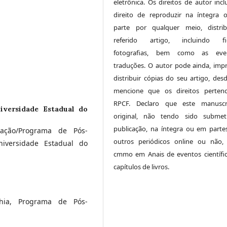
eletrônica. Os direitos de autor inc
direito de reproduzir na íntegra
parte por qualquer meio, distri
referido artigo, incluindo fig
fotografias, bem como as even
traduções. O autor pode ainda, impr
distribuir cópias do seu artigo, des
mencione que os direitos perten
RPCF. Declaro que este manuscr
iversidade Estadual do
original, não tendo sido submet
publicação, na íntegra ou em parte
uação/Programa de Pós-
outros periódicos online ou não,
versidade Estadual do
cmmo em Anais de eventos científi
capítulos de livros.
hia, Programa de Pós-