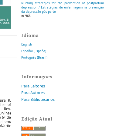
Nursing strategies for the prevention of postpartum
depression / Estratégias de enfermagem na prevenção
da depressão pós-parto
966
Idioma
English
Español (España)
Português (Brasil)
Informações
Para Leitores
Para Autores
Para Bibliotecários
ira R,
ile of
. Rev.
nline)
o 6º de
Edição Atual
el em:
l/artic