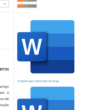
EITOS
Template para Submissão de Artigo
artigo
ado é
ue ele
cação