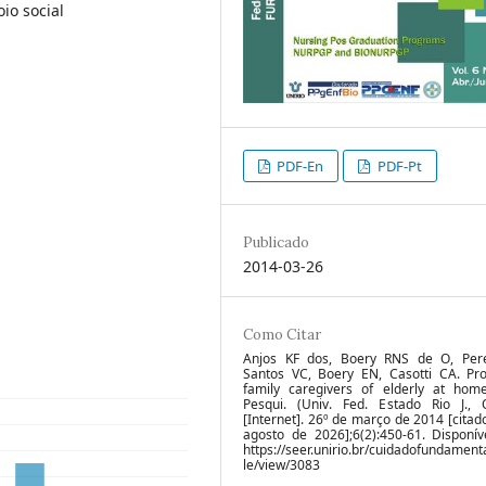
io social
PDF-En
PDF-Pt
Publicado
2014-03-26
Como Citar
Anjos KF dos, Boery RNS de O, Pere
Santos VC, Boery EN, Casotti CA. Prof
family caregivers of elderly at home
Pesqui. (Univ. Fed. Estado Rio J., O
[Internet]. 26º de março de 2014 [citad
agosto de 2026];6(2):450-61. Disponív
https://seer.unirio.br/cuidadofundamenta
le/view/3083