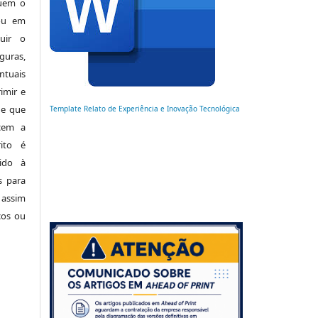
luem o
 ou em
buir o
uras,
tuais
imir e
de que
Template Relato de Experiência e Inovação Tecnológica
cem a
ito é
ido à
s para
 assim
cos ou