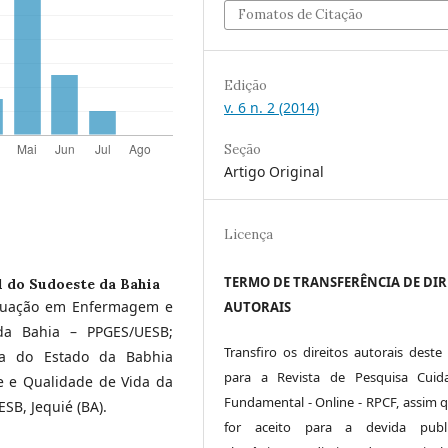
Fomatos de Citação
Edição
v. 6 n. 2 (2014)
Seção
Artigo Original
Licença
TERMO DE TRANSFERÊNCIA DE DIR
l do Sudoeste da Bahia
aduação em Enfermagem e
AUTORAIS
da Bahia – PPGES/UESB;
Transfiro os direitos autorais deste 
sa do Estado da Babhia
para a Revista de Pesquisa Cuid
 e Qualidade de Vida da
Fundamental - Online - RPCF, assim q
SB, Jequié (BA).
for aceito para a devida publi