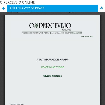
O PERCEVEJO ONLINE
A ÚLTIMA VOZ DE KRAPP