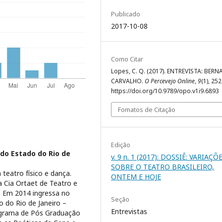
Publicado
2017-10-08
Como Citar
Lopes, C. Q. (2017). ENTREVISTA: BER
CARVALHO.
O Percevejo Online
,
9
(1), 25
https://doi.org/10.9789/opo.v1i9.6893
Fomatos de Citação
Edição
 do Estado do Rio de
v. 9 n. 1 (2017): DOSSIÊ: VARIAÇÕ
SOBRE O TEATRO BRASILEIRO,
eatro físico e dança.
ONTEM E HOJE
 Cia Ortaet de Teatro e
. Em 2014 ingressa no
Seção
o do Rio de Janeiro –
Entrevistas
rama de Pós Graduação