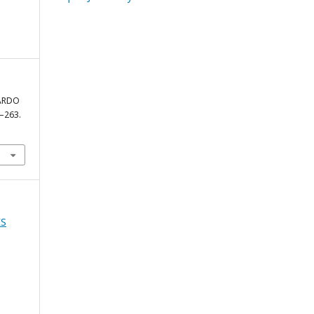
NARDO
2–263.
ES