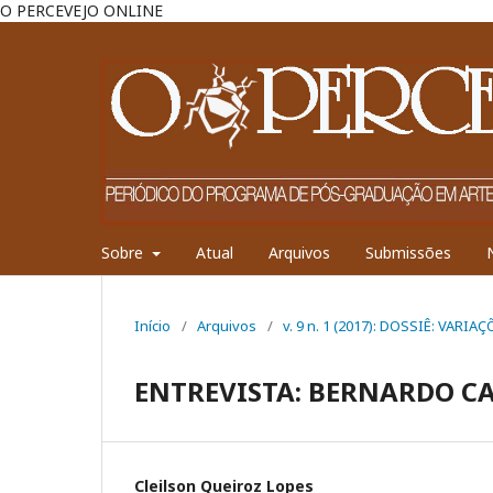
O PERCEVEJO ONLINE
Sobre
Atual
Arquivos
Submissões
Início
/
Arquivos
/
v. 9 n. 1 (2017): DOSSIÊ: VAR
ENTREVISTA: BERNARDO C
Cleilson Queiroz Lopes