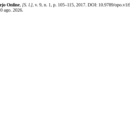
ejo Online
,
[S. l.]
, v. 9, n. 1, p. 105–115, 2017. DOI: 10.9789/opo.v1
10 ago. 2026.