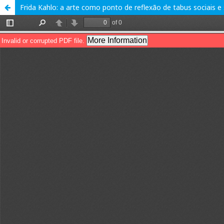
Frida Kahlo: a arte como ponto de reflexão de tabus sociais e