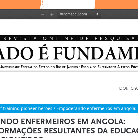
f training pioneer heroes / Empoderando enfermeiros em angola: 