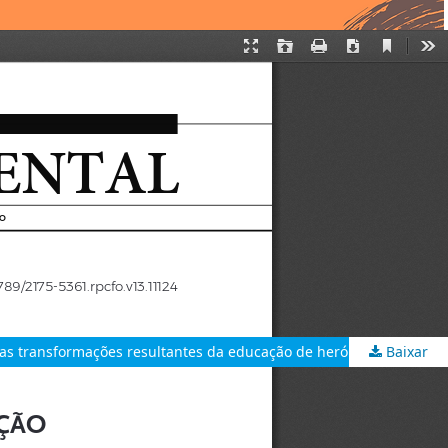
as transformações resultantes da educação de heróis pioneiros
Baixar