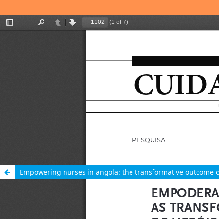
Empowering nurses in angola: the transformative outcome o