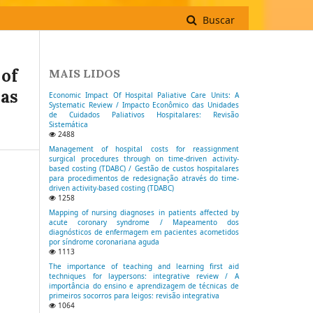
Buscar
of
MAIS LIDOS
 as
Economic Impact Of Hospital Paliative Care Units: A
Systematic Review / Impacto Econômico das Unidades
de Cuidados Paliativos Hospitalares: Revisão
Sistemática
2488
Management of hospital costs for reassignment
surgical procedures through on time-driven activity-
based costing (TDABC) / Gestão de custos hospitalares
para procedimentos de redesignação através do time-
driven activity-based costing (TDABC)
1258
Mapping of nursing diagnoses in patients affected by
acute coronary syndrome / Mapeamento dos
diagnósticos de enfermagem em pacientes acometidos
por síndrome coronariana aguda
1113
The importance of teaching and learning first aid
techniques for laypersons: integrative review / A
importância do ensino e aprendizagem de técnicas de
primeiros socorros para leigos: revisão integrativa
1064