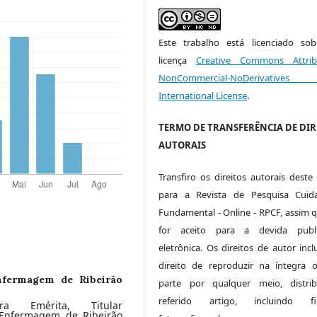
Este trabalho está licenciado s
licença
Creative Commons Attrib
NonCommercial-NoDerivative
International License
.
TERMO DE TRANSFERÊNCIA DE DIR
AUTORAIS
Transfiro os direitos autorais deste 
para a Revista de Pesquisa Cuid
Fundamental - Online - RPCF, assim q
for aceito para a devida publi
eletrônica. Os direitos de autor inc
direito de reproduzir na íntegra
nfermagem de Ribeirão
parte por qualquer meio, distri
referido artigo, incluindo fig
ra Emérita, Titular
 Enfermagem de Ribeirão