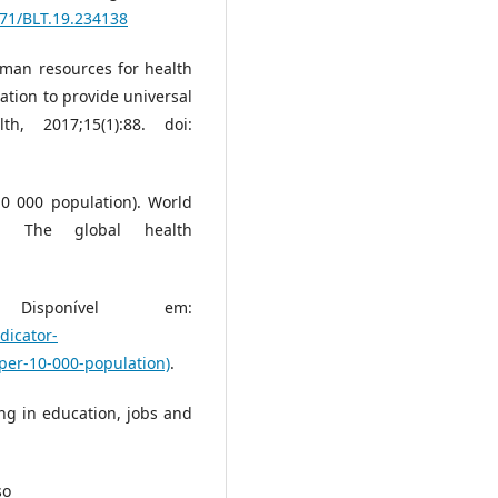
471/BLT.19.234138
uman resources for health
tation to provide universal
, 2017;15(1):88. doi:
0 000 population). World
s. The global health
sponível em:
dicator-
per-10-000-population)
.
ng in education, jobs and
so