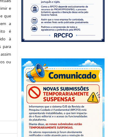
tuais
imir e
de que
cem a
ito é
ido à
s para
 assim
cos ou