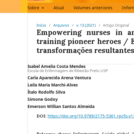
Sobre
Atual
Volumes anteriores
Infor
Início
/
Arquivos
/
v. 13 (2021)
/
Artigo Original
Empowering nurses in an
training pioneer heroes /
transformações resultantes
Isabel Amelia Costa Mendes
Escola de Enfermagem de Ribeirão Preto USP
Carla Aparecida Arena Ventura
Leila Maria Marchi-Alves
Ítalo Rodolfo Silva
Simone Godoy
Emerson Willian Santos Almeida
https://doi.org/10.9789/2175-5361.rpcfo.v
DOI:
Enfermagem, Saúde global, C
Palavras-chave: