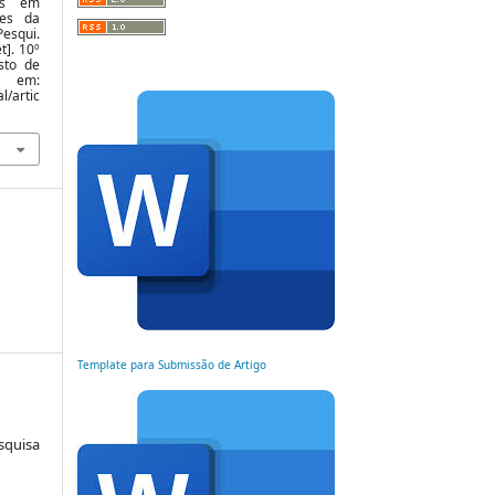
os em
tes da
esqui.
t]. 10º
sto de
l em:
l/artic
Template para Submissão de Artigo
squisa