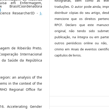
fotografias, bem como as even
quisa em Enfermagem,
 BrasilCoordenadora
traduções. O autor pode ainda, impr
3
distribuir cópias do seu artigo, des
cience ResearcherID -
J-
mencione que os direitos perten
RPCF. Declaro que este manuscr
original, não tendo sido submet
publicação, na íntegra ou em parte
outros periódicos online ou não,
magem de Ribeirão Preto.
cmmo em Anais de eventos científi
Cooperação Internacional
capítulos de livros.
o da Saúde da República
egion: an analysis of the
tems in the context of the
 WHO Regional Office for
6. Accelerating Gender