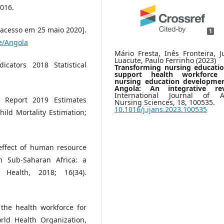
016.
[acesso em 25 maio 2020].
1
e/Angola
Mário Fresta, Inês Fronteira, J
Luacute, Paulo Ferrinho (2023)
ators 2018 Statistical
Transforming nursing educati
support health workforce
nursing education developmen
Angola: An integrative rev
International Journal of Af
. Report 2019 Estimates
Nursing Sciences,
18
,
100535.
10.1016/j.ijans.2023.100535
ild Mortality Estimation;
 effect of human resource
 Sub-Saharan Africa: a
 Health, 2018; 16(34).
the health workforce for
rld Health Organization,