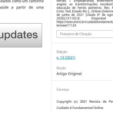
endados como um caminho
heroes / Empoderando enfermeir
angola: as transformações resultan
 saúde a partir de uma
educação de heróis pioneiros. Rev. P
(Univ. Fed. Estado Rio J., Online) [Interne
de junho de 2021 [citado 6º de ago
2026];13:1102-8. Disponíve
https://seer.unirio.br/cuidadofundamenta
le/view/11124
Fomatos de Citação
Edição
v. 13 (2021)
Seção
Artigo Original
Licença
Copyright (c) 2021 Revista de Pe
Cuidado é Fundamental Online