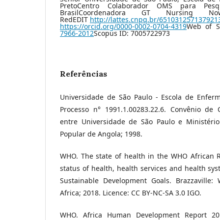
PretoCentro Colaborador OMS para Pes
BrasilCoordenadora GT Nursing Now
RedEDIT
http://lattes.cnpq.br/651031257137921
https://orcid.org/0000-0002-0704-4319
Web of S
7966-2012
Scopus ID: 7005722973
Referências
Universidade de São Paulo - Escola de Enfer
Processo n° 1991.1.00283.22.6. Convênio de 
entre Universidade de São Paulo e Ministéri
Popular de Angola; 1998.
WHO. The state of health in the WHO African R
status of health, health services and health sys
Sustainable Development Goals. Brazzaville:
Africa; 2018. Licence: CC BY-NC-SA 3.0 IGO.
WHO. Africa Human Development Report 201