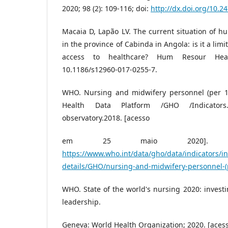
2020; 98 (2): 109-116; doi:
http://dx.doi.org/10.2
Macaia D, Lapão LV. The current situation of h
in the province of Cabinda in Angola: is it a limi
access to healthcare? Hum Resour Health
10.1186/s12960-017-0255-7.
WHO. Nursing and midwifery personnel (per 1
Health Data Platform /GHO /Indicator
observatory.2018. [acesso
em 25 maio 2020]. Di
https://www.who.int/data/gho/data/indicators/in
details/GHO/nursing-and-midwifery-personnel-(
WHO. State of the world's nursing 2020: investi
leadership.
Geneva: World Health Organization; 2020. [aces