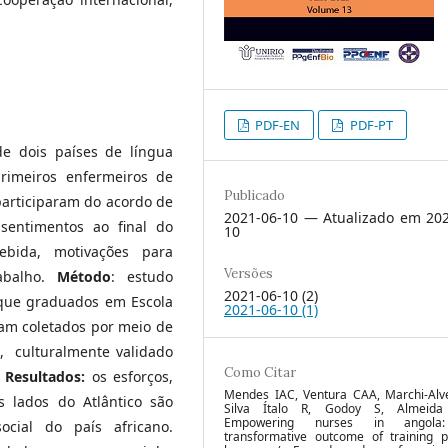
PDF-EN
PDF-PT
de dois países de língua
rimeiros enfermeiros de
Publicado
participaram do acordo de
2021-06-10 — Atualizado em 202
 sentimentos ao final do
10
ebida, motivações para
Versões
abalho.
Método
: estudo
2021-06-10 (2)
 que graduados em Escola
2021-06-10 (1)
am coletados por meio de
, culturalmente validado
Como Citar
.
Resultados:
os esforços,
Mendes IAC, Ventura CAA, Marchi-Alv
s lados do Atlântico são
Silva Ítalo R, Godoy S, Almeida
Empowering nurses in angola
ocial do país africano.
transformative outcome of training p