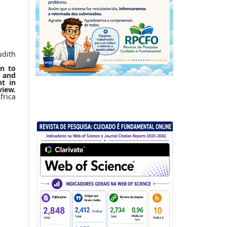
udith
on to
 and
t in
iew.
rica