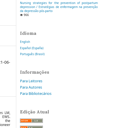
Nursing strategies for the prevention of postpartum
depression / Estratégias de enfermagem na prevenção
da depressão pós-parto
966
Idioma
English
Español (España)
Português (Brasil)
1-06-
Informações
Para Leitores
Para Autores
Para Bibliotecários
Edição Atual
es LM,
 EWS.
: the
ioneer