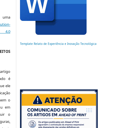
ob uma
ution-
s 4.0
Template Relato de Experiência e Inovação Tecnológica
EITOS
artigo
ado é
ue ele
cação
luem o
 ou em
buir o
uras,