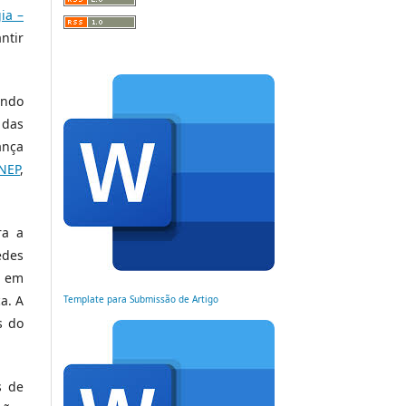
ia –
ntir
ando
 das
ança
NEP
,
ra a
edes
s em
a. A
Template para Submissão de Artigo
s do
s de