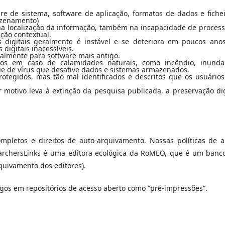
re de sistema, software de aplicação, formatos de dados e fichei
azenamento)
na localização da informação, também na incapacidade de process
ação contextual.
 digitais geralmente é instável e se deteriora em poucos ano
digitais inacessíveis.
ialmente para software mais antigo.
dos em caso de calamidades naturais, como incêndio, inunda
e de vírus que desative dados e sistemas armazenados.
rotegidos, mas tão mal identificados e descritos que os usuário
 motivo leva à extinção da pesquisa publicada, a preservação dig
mpletos e direitos de auto-arquivamento. Nossas políticas de a
rchersLinks é uma editora ecológica da RoMEO, que é um banc
rquivamento dos editores).
igos em repositórios de acesso aberto como “pré-impressões”.