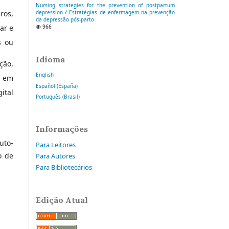
Nursing strategies for the prevention of postpartum
ros,
depression / Estratégias de enfermagem na prevenção
da depressão pós-parto
ar e
966
s ou
Idioma
ção,
English
s em
Español (España)
ital
Português (Brasil)
Informações
uto-
Para Leitores
o de
Para Autores
Para Bibliotecários
Edição Atual