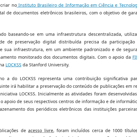
criar no
Instituto Brasileiro de Informação em Ciência e Tecnolog
al de documentos eletrônicos brasileiros, com o objetivo de gara
do baseando-se em uma infraestrutura descentralizada, utiliz
e de preservação digital distribuída precisa da participação
de sua infraestrutura, em um ambiente padronizado e de segur
namento monitorado dos documentos digitais. Com o apoio da
FI
ama
LOCKSS
da Stanford University.
omo a do LOCKSS representa uma contribuição significativa pa
guinte irá habilitar a preservação do conteúdo de publicações em r
 Iniciativa LOCKSS. Inicialmente as atividades foram desenvolvida
 o apoio de seus respectivos centros de informação e de informátic
azenamento dos periódicos eletrônicos das instituições parceira
ublicações de
acesso livre
, foram incluídos cerca de 1000 título