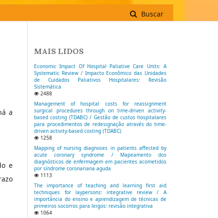
Buscar
MAIS LIDOS
Economic Impact Of Hospital Paliative Care Units: A
Systematic Review / Impacto Econômico das Unidades
de Cuidados Paliativos Hospitalares: Revisão
Sistemática
2488
Management of hospital costs for reassignment
surgical procedures through on time-driven activity-
há a
based costing (TDABC) / Gestão de custos hospitalares
para procedimentos de redesignação através do time-
driven activity-based costing (TDABC)
1258
Mapping of nursing diagnoses in patients affected by
acute coronary syndrome / Mapeamento dos
diagnósticos de enfermagem em pacientes acometidos
do e
por síndrome coronariana aguda
1113
razo
The importance of teaching and learning first aid
techniques for laypersons: integrative review / A
importância do ensino e aprendizagem de técnicas de
primeiros socorros para leigos: revisão integrativa
1064