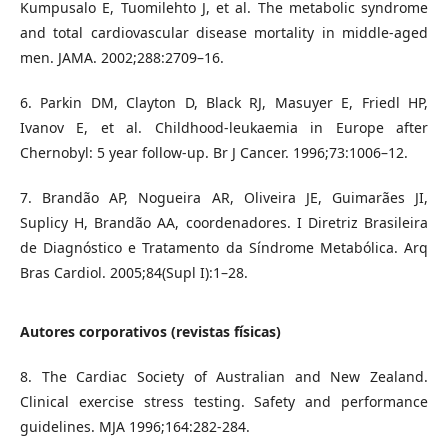
Kumpusalo E, Tuomilehto J, et al. The metabolic syndrome
and total cardiovascular disease mortality in middle-aged
men. JAMA. 2002;288:2709–16.
6. Parkin DM, Clayton D, Black RJ, Masuyer E, Friedl HP,
Ivanov E, et al. Childhood-leukaemia in Europe after
Chernobyl: 5 year follow-up. Br J Cancer. 1996;73:1006–12.
7. Brandão AP, Nogueira AR, Oliveira JE, Guimarães JI,
Suplicy H, Brandão AA, coordenadores. I Diretriz Brasileira
de Diagnóstico e Tratamento da Síndrome Metabólica. Arq
Bras Cardiol. 2005;84(Supl I):1–28.
Autores corporativos (revistas físicas)
8. The Cardiac Society of Australian and New Zealand.
Clinical exercise stress testing. Safety and performance
guidelines. MJA 1996;164:282-284.