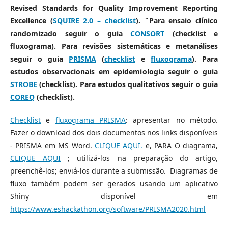
Revised Standards for Quality Improvement Reporting
Excellence (
SQUIRE 2.0 – checklist
). ¨Para ensaio clínico
randomizado seguir o guia
CONSORT
(checklist e
fluxograma). Para revisões sistemáticas e metanálises
seguir o guia
PRISMA
(
checklist
e
fluxograma
). Para
estudos observacionais em epidemiologia seguir o guia
STROBE
(checklist). Para estudos qualitativos seguir o guia
COREQ
(checklist).
Checklist
e
fluxograma PRISMA
: apresentar no método.
Fazer o download dos dois documentos nos links disponíveis
- PRISMA em MS Word.
CLIQUE AQUI.
e, PARA O diagrama,
CLIQUE AQUI
; utilizá-los na preparação do artigo,
preenchê-los; enviá-los durante a submissão. Diagramas de
fluxo também podem ser gerados usando um aplicativo
Shiny disponível em
https://www.eshackathon.org/software/PRISMA2020.html