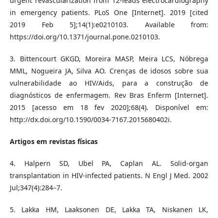
urgent revascularization from 12-leads electrocardiography
in emergency patients. PLoS One [Internet]. 2019 [cited
2019 Feb 5];14(1):e0210103. Available from:
https://doi.org/10.1371/journal.pone.0210103.
3. Bittencourt GKGD, Moreira MASP, Meira LCS, Nóbrega
MML, Nogueira JA, Silva AO. Crenças de idosos sobre sua
vulnerabilidade ao HIV/Aids, para a construção de
diagnósticos de enfermagem. Rev Bras Enferm [Internet].
2015 [acesso em 18 fev 2020];68(4). Disponível em:
http://dx.doi.org/10.1590/0034-7167.2015680402i.
Artigos em revistas físicas
4. Halpern SD, Ubel PA, Caplan AL. Solid-organ
transplantation in HIV-infected patients. N Engl J Med. 2002
Jul;347(4):284–7.
5. Lakka HM, Laaksonen DE, Lakka TA, Niskanen LK,