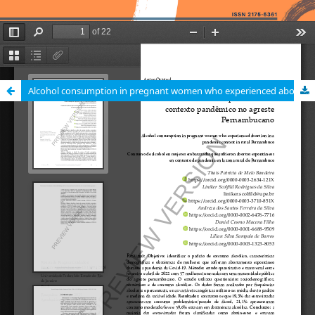
Alcohol consumption in pregnant women who experienced abortion in a pandemic context in rural Pernambuco / Consumo de álcool em gestantes que sofreram abortamento espontâneo em contexto pandêmico no agreste pernambucano