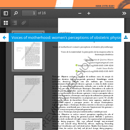
Voices of motherhood: women’s perceptions of obstetric physiotherapy / Vozes da maternidade: a percepção de mulheres sobre a fisioterapia obstétricaozes da maternidade: a percepção de mulheres sobre a fisioterapia obstétrica