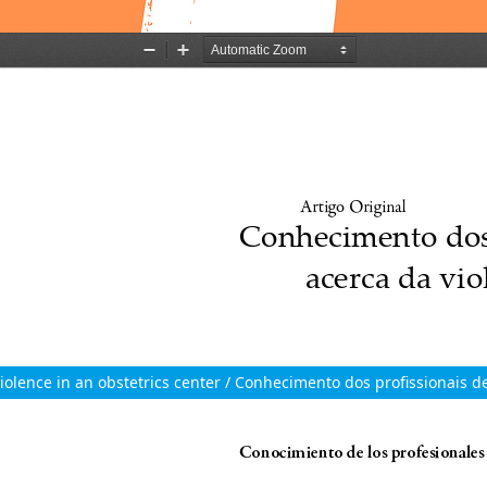
iolence in an obstetrics center / Conhecimento dos profissionais d