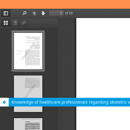
Knowledge of healthcare professionals regarding obstetric v