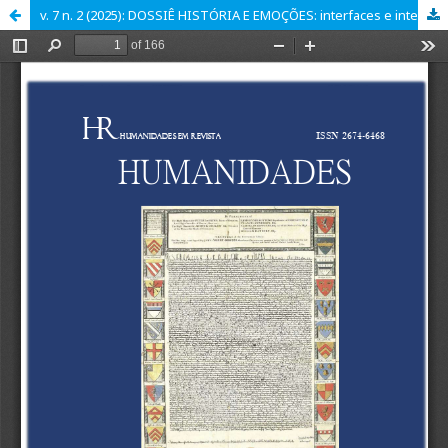
v. 7 n. 2 (2025): DOSSIÊ HISTÓRIA E EMOÇÕES: interfaces e interlocuções