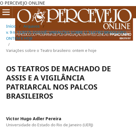
O PERCEVEJO ONLINE
Início
/
Arquivos
/
v. 9 n. 1 (2017): DOSSIÊ: VARIAÇÕES SOBRE O TEATRO BRASILEIRO,
ONTEM E HOJE
/
Variações sobre o Teatro brasileiro: ontem e hoje
OS TEATROS DE MACHADO DE
ASSIS E A VIGILÂNCIA
PATRIARCAL NOS PALCOS
BRASILEIROS
Victor Hugo Adler Pereira
Universidade do Estado do Rio de Janeiro (UERJ)