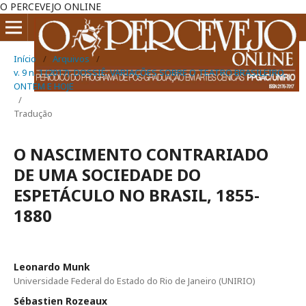
O PERCEVEJO ONLINE
Início
/
Arquivos
/
v. 9 n. 1 (2017): DOSSIÊ: VARIAÇÕES SOBRE O TEATRO BRASILEIRO,
ONTEM E HOJE
/
Tradução
O NASCIMENTO CONTRARIADO
DE UMA SOCIEDADE DO
ESPETÁCULO NO BRASIL, 1855-
1880
Leonardo Munk
Universidade Federal do Estado do Rio de Janeiro (UNIRIO)
Sébastien Rozeaux