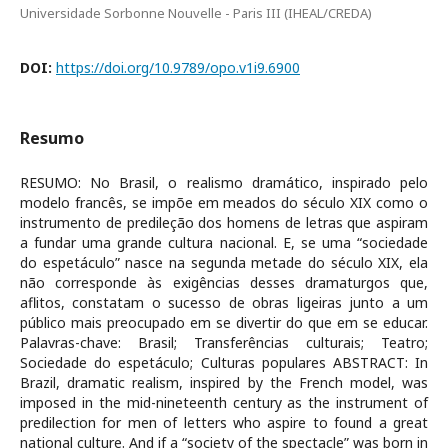
Universidade Sorbonne Nouvelle - Paris III (IHEAL/CREDA)
DOI:
https://doi.org/10.9789/opo.v1i9.6900
Resumo
RESUMO: No Brasil, o realismo dramático, inspirado pelo
modelo francês, se impõe em meados do século XIX como o
instrumento de predileção dos homens de letras que aspiram
a fundar uma grande cultura nacional. E, se uma “sociedade
do espetáculo” nasce na segunda metade do século XIX, ela
não corresponde às exigências desses dramaturgos que,
aflitos, constatam o sucesso de obras ligeiras junto a um
público mais preocupado em se divertir do que em se educar.
Palavras-chave: Brasil; Transferências culturais; Teatro;
Sociedade do espetáculo; Culturas populares ABSTRACT: In
Brazil, dramatic realism, inspired by the French model, was
imposed in the mid-nineteenth century as the instrument of
predilection for men of letters who aspire to found a great
national culture. And if a “society of the spectacle” was born in