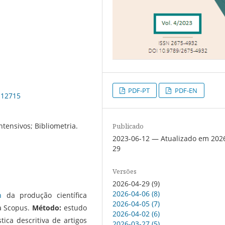
PDF-PT
PDF-EN
4.12715
ntensivos; Bibliometria.
Publicado
2023-06-12 — Atualizado em 202
29
Versões
2026-04-29 (9)
2026-04-06 (8)
n
da produção científica
2026-04-05 (7)
na Scopus.
Método:
estudo
2026-04-02 (6)
tica descritiva de artigos
2026-03-27 (5)