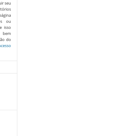
uir seu
tórios
página
es ou
e isso
s, bem
ção do
Acesso