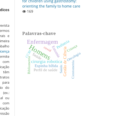
for children using gastrostomy:
orienting the family to home care
dicos
169
vista
ermos
Palavras-chave
rais e
Enfermagem
imeira
Pediatria
Homens
Criança
alho
Estomia
covid
Gestão de Ciência
icença
CCIH
Oncologia
Saúde
ermite
Bibliometria
cirurgia robotica
o com
Cientometria.
Espinha bífida
Saúde.
icação
Perfil de saúde
s têm
ratos
 para
são do
 (ex.:
nal ou
 com
icação
rmissão