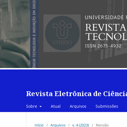
Revista Eletrônica de Ciênci
Sobre
Atual
Arquivos
Submissões
Início
/
Arquivos
/
v. 4 (2023)
/
Revsião