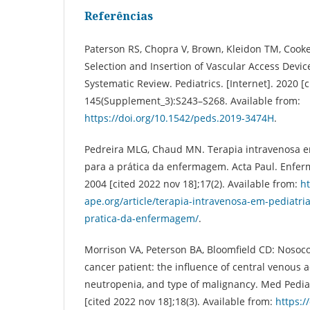
Referências
Paterson RS, Chopra V, Brown, Kleidon TM, Cooke 
Selection and Insertion of Vascular Access Device
Systematic Review. Pediatrics. [Internet]. 2020 [
145(Supplement_3):S243–S268. Available from:
https://doi.org/10.1542/peds.2019-3474H
.
Pedreira MLG, Chaud MN. Terapia intravenosa em
para a prática da enfermagem. Acta Paul. Enferm.
2004 [cited 2022 nov 18];17(2). Available from:
ht
ape.org/article/terapia-intravenosa-em-pediatri
pratica-da-enfermagem/
.
Morrison VA, Peterson BA, Bloomfield CD: Nosoco
cancer patient: the influence of central venous a
neutropenia, and type of malignancy. Med Pediat
[cited 2022 nov 18];18(3). Available from:
https://