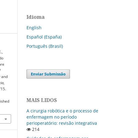
Idioma
English
Español (España)
Português (Brasil)
.,
 do
bre
/
Enviar Submissão
y and
ia,
715.
MAIS LIDOS
lished
A cirurgia robótica e o processo de
enfermagem no período
perioperatório: revisão integrativa
214