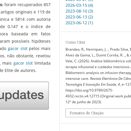
s:
foram recuperados 857
2026-03-15 (4)
2023-08-10 (3)
rtigos originais e 119 de
2023-06-13 (2)
 única e 5814 com autoria
2023-06-12 (1)
 de 0,147 e o índice de
ora baseada em fatos
maram possíveis hipóteses
Como Citar
mado
gacor slot
pelos mais
Brandao, R., Henriques, J. ., Prado Silva, E
Alves da Gama, L., Dumit Corrêa, R. ., &
os, não obstante, revelou
Vale, C. (2026). Análise bibliométrica so
a, mais
gacor slot
limitada
terapia infusional e cuidados intensivos 
e Elite de autores.
Bibliometric analysis on infusion therap
intensive care.
Revista Eletrônica De Ciênc
Tecnologia E Inovação Em Saúde
,
4
, e–12
https://doi.org/10.9789/2675-
4932.rectis.v4.12715 (Original work pub
12º de junho de 2023)
Fomatos de Citação