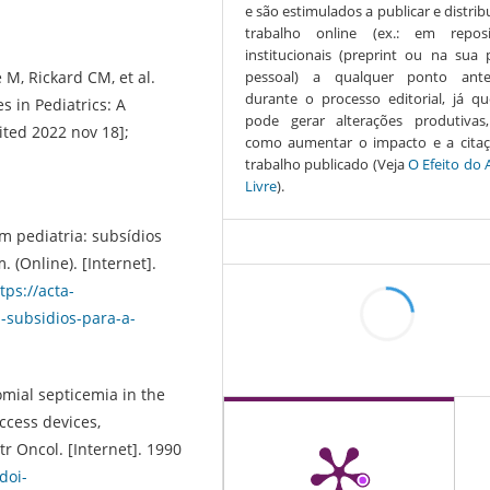
e são estimulados a publicar e distrib
trabalho online (ex.: em reposi
institucionais (preprint ou na sua 
M, Rickard CM, et al.
pessoal) a qualquer ponto ant
durante o processo editorial, já qu
s in Pediatrics: A
pode gerar alterações produtiva
cited 2022 nov 18];
como aumentar o impacto e a cita
trabalho publicado (Veja
O Efeito do 
Livre
).
 pediatria: subsídios
 (Online). [Internet].
tps://acta-
a-subsidios-para-a-
mial septicemia in the
ccess devices,
r Oncol. [Internet]. 1990
doi-