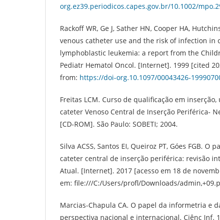
org.ez39.periodicos.capes.gov.br/10.1002/mpo.
Rackoff WR, Ge J, Sather HN, Cooper HA, Hutchins
venous catheter use and the risk of infection in 
lymphoblastic leukemia: a report from the Child
Pediatr Hematol Oncol. [Internet]. 1999 [cited 20
from:
https://doi-org.10.1097/00043426-199907
Freitas LCM. Curso de qualificação em inserção,
cateter Venoso Central de Inserção Periférica- N
[CD-ROM]. São Paulo: SOBETI; 2004.
Silva ACSS, Santos EI, Queiroz PT, Góes FGB. O 
cateter central de inserção periférica: revisão in
Atual. [Internet]. 2017 [acesso em 18 de novemb
em: file:///C:/Users/profl/Downloads/admin,+09.p
Marcias-Chapula CA. O papel da informetria e d
perspectiva nacional e internacional. Ciênc Inf. 