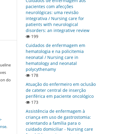
Cuidados de enfermagem aos
pacientes com afecções
neurológicas: uma revisão
integrativa / Nursing care for
patients with neurological
disorders: an integrative review
199
Cuidados de enfermagem em
hematologia e na policitemia
neonatal / Nursing care in
hematology and neonatal
ueline
polycythenamy
lves
178
ton do
Atuação do enfermeiro em oclusão
de cateter central de inserção
periférica em paciente oncológico
173
Assistência de enfermagem à
criança em uso de gastrostomia:
-
orientando a família para o
ense
.
cuidado domiciliar - Nursing care