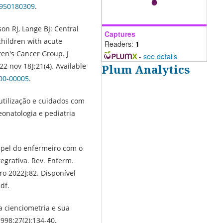
2950180309
.
on RJ, Lange BJ: Central
Captures
children with acute
Readers:
1
ren's Cancer Group. J
-
see details
22 nov 18];21(4). Available
Plum Analytics
000-00005
.
 utilização e cuidados com
eonatologia e pediatria
papel do enfermeiro com o
tegrativa. Rev. Enferm.
ro 2022];82. Disponível
df.
a cienciometria e sua
1998;27(2):134-40.