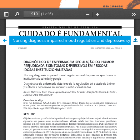
Nursing diagnosis impaired mood regulation and depressive symptoms in institutionalized elderly people / Diagnóstico de enfermagem regulação do humor prejudicada e sintomas depressivos em pessoas idosas institucionalizadas