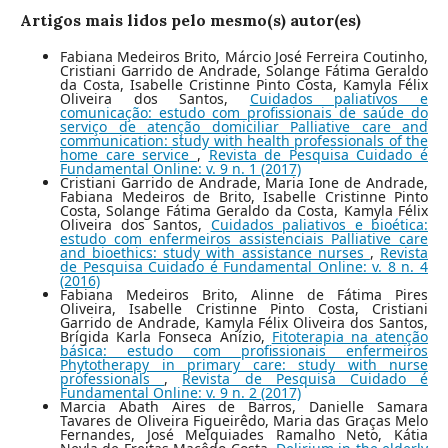
Artigos mais lidos pelo mesmo(s) autor(es)
Fabiana Medeiros Brito, Márcio José Ferreira Coutinho,
Cristiani Garrido de Andrade, Solange Fátima Geraldo
da Costa, Isabelle Cristinne Pinto Costa, Kamyla Félix
Oliveira dos Santos,
Cuidados paliativos e
comunicação: estudo com profissionais de saúde do
serviço de atenção domiciliar Palliative care and
communication: study with health professionals of the
home care service
,
Revista de Pesquisa Cuidado é
Fundamental Online: v. 9 n. 1 (2017)
Cristiani Garrido de Andrade, Maria Ione de Andrade,
Fabiana Medeiros de Brito, Isabelle Cristinne Pinto
Costa, Solange Fátima Geraldo da Costa, Kamyla Félix
Oliveira dos Santos,
Cuidados paliativos e bioética:
estudo com enfermeiros assistenciais Palliative care
and bioethics: study with assistance nurses
,
Revista
de Pesquisa Cuidado é Fundamental Online: v. 8 n. 4
(2016)
Fabiana Medeiros Brito, Alinne de Fátima Pires
Oliveira, Isabelle Cristinne Pinto Costa, Cristiani
Garrido de Andrade, Kamyla Félix Oliveira dos Santos,
Brígida Karla Fonseca Anízio,
Fitoterapia na atenção
básica: estudo com profissionais enfermeiros
Phytotherapy in primary care: study with nurse
professionals
,
Revista de Pesquisa Cuidado é
Fundamental Online: v. 9 n. 2 (2017)
Marcia Abath Aires de Barros, Danielle Samara
Tavares de Oliveira Figueirêdo, Maria das Graças Melo
Fernandes, José Melquiades Ramalho Neto, Kátia