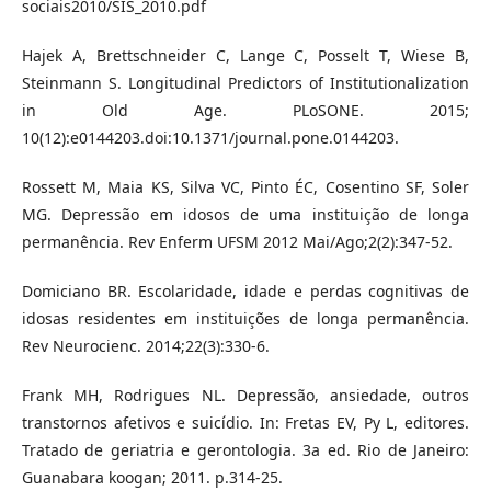
sociais2010/SIS_2010.pdf
Hajek A, Brettschneider C, Lange C, Posselt T, Wiese B,
Steinmann S. Longitudinal Predictors of Institutionalization
in Old Age. PLoSONE. 2015;
10(12):e0144203.doi:10.1371/journal.pone.0144203.
Rossett M, Maia KS, Silva VC, Pinto ÉC, Cosentino SF, Soler
MG. Depressão em idosos de uma instituição de longa
permanência. Rev Enferm UFSM 2012 Mai/Ago;2(2):347-52.
Domiciano BR. Escolaridade, idade e perdas cognitivas de
idosas residentes em instituições de longa permanência.
Rev Neurocienc. 2014;22(3):330-6.
Frank MH, Rodrigues NL. Depressão, ansiedade, outros
transtornos afetivos e suicídio. In: Fretas EV, Py L, editores.
Tratado de geriatria e gerontologia. 3a ed. Rio de Janeiro:
Guanabara koogan; 2011. p.314-25.