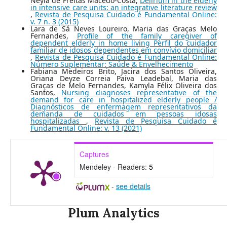
Neyla de Freitas Macêdo-Costa,
Delirium in the elderly
in intensive care units: an integrative literature review
,
Revista de Pesquisa Cuidado é Fundamental Online:
v. 7 n. 3 (2015)
Lara de Sá Neves Loureiro, Maria das Graças Melo
Fernandes,
Profile of the family caregiver of
dependent elderly in home living Perfil do cuidador
familiar de idosos dependentes em convívio domiciliar
,
Revista de Pesquisa Cuidado é Fundamental Online:
Número Suplementar: Saúde & Envelhecimento
Fabiana Medeiros Brito, Jacira dos Santos Oliveira,
Oriana Deyze Correia Paiva Leadebal, Maria das
Graças de Melo Fernandes, Kamyla Félix Oliveira dos
Santos,
Nursing diagnoses representative of the
demand for care in hospitalized elderly people /
Diagnósticos de enfermagem representativos da
demanda de cuidados em pessoas idosas
hospitalizadas
,
Revista de Pesquisa Cuidado é
Fundamental Online: v. 13 (2021)
Captures
Mendeley - Readers:
5
-
see details
Plum Analytics