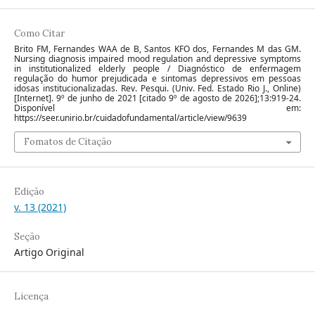
Como Citar
Brito FM, Fernandes WAA de B, Santos KFO dos, Fernandes M das GM.
Nursing diagnosis impaired mood regulation and depressive symptoms
in institutionalized elderly people / Diagnóstico de enfermagem
regulação do humor prejudicada e sintomas depressivos em pessoas
idosas institucionalizadas. Rev. Pesqui. (Univ. Fed. Estado Rio J., Online)
[Internet]. 9º de junho de 2021 [citado 9º de agosto de 2026];13:919-24.
Disponível em:
https://seer.unirio.br/cuidadofundamental/article/view/9639
Fomatos de Citação
Edição
v. 13 (2021)
Seção
Artigo Original
Licença