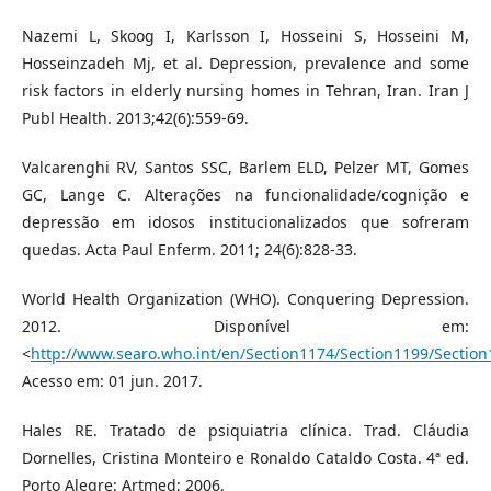
Nazemi L, Skoog I, Karlsson I, Hosseini S, Hosseini M,
Hosseinzadeh Mj, et al. Depression, prevalence and some
risk factors in elderly nursing homes in Tehran, Iran. Iran J
Publ Health. 2013;42(6):559-69.
Valcarenghi RV, Santos SSC, Barlem ELD, Pelzer MT, Gomes
GC, Lange C. Alterações na funcionalidade/cognição e
depressão em idosos institucionalizados que sofreram
quedas. Acta Paul Enferm. 2011; 24(6):828-33.
World Health Organization (WHO). Conquering Depression.
2012. Disponível em:
<
http://www.searo.who.int/en/Section1174/Section1199/Sectio
Acesso em: 01 jun. 2017.
Hales RE. Tratado de psiquiatria clínica. Trad. Cláudia
Dornelles, Cristina Monteiro e Ronaldo Cataldo Costa. 4ª ed.
Porto Alegre: Artmed; 2006.