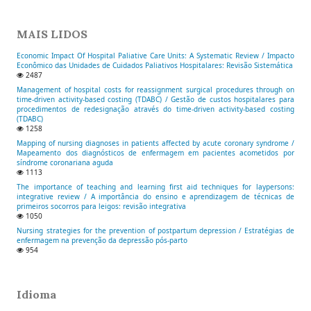
MAIS LIDOS
Economic Impact Of Hospital Paliative Care Units: A Systematic Review / Impacto
Econômico das Unidades de Cuidados Paliativos Hospitalares: Revisão Sistemática
2487
Management of hospital costs for reassignment surgical procedures through on
time-driven activity-based costing (TDABC) / Gestão de custos hospitalares para
procedimentos de redesignação através do time-driven activity-based costing
(TDABC)
1258
Mapping of nursing diagnoses in patients affected by acute coronary syndrome /
Mapeamento dos diagnósticos de enfermagem em pacientes acometidos por
síndrome coronariana aguda
1113
The importance of teaching and learning first aid techniques for laypersons:
integrative review / A importância do ensino e aprendizagem de técnicas de
primeiros socorros para leigos: revisão integrativa
1050
Nursing strategies for the prevention of postpartum depression / Estratégias de
enfermagem na prevenção da depressão pós-parto
954
Idioma