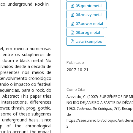
ico, underground, Rock in
05.gothic metal
06.heavy metal
07.power metal
08.prog metal
Lista Exemplos
vel, em meio a numerosas
as entre os subgêneros de
h, doom e black metal. No
Publicado
ltivados desde a década de
2007-10-21
 presentes nos meios de
senvolvimento cronológico
ando o impacto do festival
Como Citar
eqüências, para o rock, do
bstract This paper tries
Azevedo, C. (2007). SUBGÊNEROS DE M
 intersections, differences
NO RIO DE JANEIRO A PARTIR DA DÉCA
ower, thrash, prog, gothic,
1980.
Cadernos Do Colóquio
,
7
(1). Recu
, some of these subgenres
de
underground basis, since
https://seer.unirio.br/coloquio/article/
p of the chronological
3
ng into account the impact