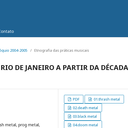
Contato
olóquio 2004-2005
/
Etnografia das práticas musicais
RIO DE JANEIRO A PARTIR DA DÉCAD
PDF
01.thrash metal
02.death metal
03.black metal
sh metal, prog metal,
04.doom metal