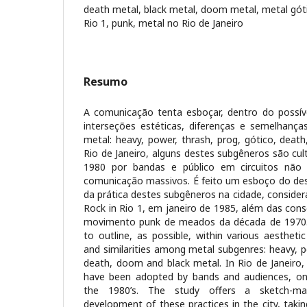
death metal, black metal, doom metal, metal gót
Rio 1, punk, metal no Rio de Janeiro
Resumo
A comunicação tenta esboçar, dentro do possí
interseções estéticas, diferenças e semelhanç
metal: heavy, power, thrash, prog, gótico, deat
Rio de Janeiro, alguns destes subgêneros são cu
1980 por bandas e público em circuitos não
comunicação massivos. É feito um esboço do de
da prática destes subgêneros na cidade, consider
Rock in Rio 1, em janeiro de 1985, além das cons
movimento punk de meados da década de 1970. A
to outline, as possible, within various aesthetic
and similarities among metal subgenres: heavy, p
death, doom and black metal. In Rio de Janeiro
have been adopted by bands and audiences, on 
the 1980’s. The study offers a sketch-ma
development of these practices in the city, taki