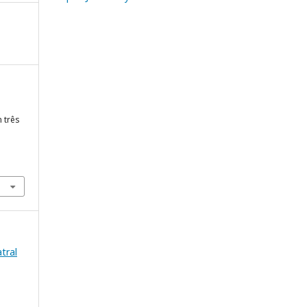
m três
atral