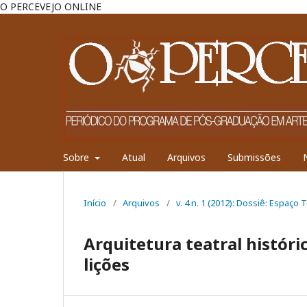
O PERCEVEJO ONLINE
Sobre
Atual
Arquivos
Submissões
Início
/
Arquivos
/
v. 4 n. 1 (2012): Dossiê: Espaço 
Arquitetura teatral históri
lições