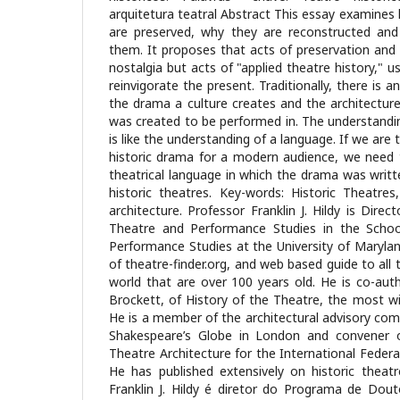
arquitetura teatral Abstract This essay examines 
are preserved, why they are reconstructed an
them. It proposes that acts of preservation and 
nostalgia but acts of "applied theatre history," u
reinvigorate the present. Traditionally, there is 
the drama a culture creates and the architectur
was created to be performed in. The understandin
is like the understanding of a language. If we are 
historic drama for a modern audience, we need t
theatrical language in which the drama was writ
historic theatres. Key-words: Historic Theatres
architecture. Professor Franklin J. Hildy is Dir
Theatre and Performance Studies in the Scho
Performance Studies at the University of Marylan
of theatre-finder.org, and web based guide to all 
world that are over 100 years old. He is co-auth
Brockett, of History of the Theatre, the most wid
He is a member of the architectural advisory com
Shakespeare’s Globe in London and convener 
Theatre Architecture for the International Feder
He has published extensively on historic theatr
Franklin J. Hildy é diretor do Programa de Do