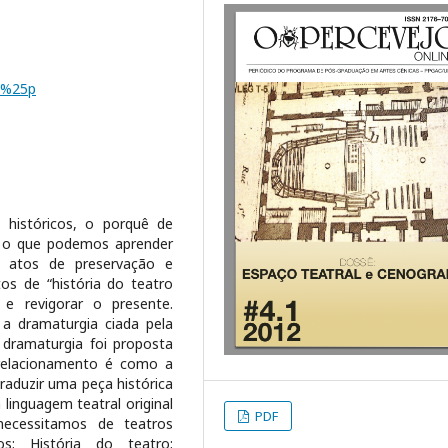
1.%25p
 históricos, o porquê de
e o que podemos aprender
e atos de preservação e
os de “história do teatro
 e revigorar o presente.
 a dramaturgia ciada pela
 dramaturgia foi proposta
rrelacionamento é como a
aduzir uma peça histórica
linguagem teatral original
PDF
necessitamos de teatros
cos; História do teatro;