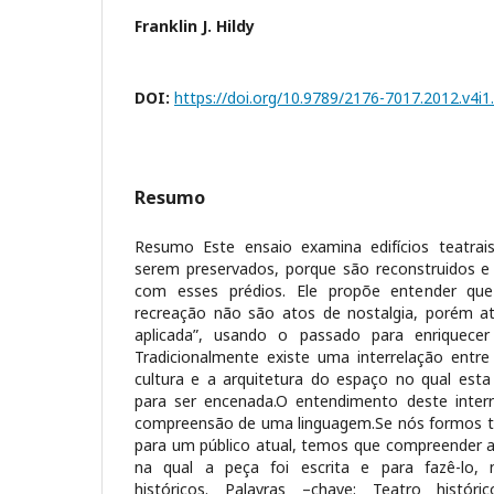
Franklin J. Hildy
DOI:
https://doi.org/10.9789/2176-7017.2012.v4i
Resumo
Resumo Este ensaio examina edifícios teatrais
serem preservados, porque são reconstruidos 
com esses prédios. Ele propõe entender qu
recreação não são atos de nostalgia, porém at
aplicada”, usando o passado para enriquecer
Tradicionalmente existe uma interrelação entre
cultura e a arquitetura do espaço no qual esta
para ser encenada.O entendimento deste inte
compreensão de uma linguagem.Se nós formos tr
para um público atual, temos que compreender a 
na qual a peça foi escrita e para fazê-lo, 
históricos. Palavras –chave: Teatro históri