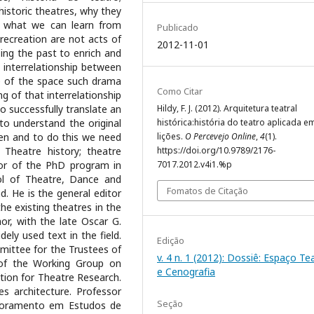
historic theatres, why they
d what we can learn from
Publicado
recreation are not acts of
2012-11-01
sing the past to enrich and
an interrelationship between
e of the space such drama
Como Citar
g of that interrelationship
to successfully translate an
Hildy, F. J. (2012). Arquitetura teatral
o understand the original
histórica:história do teatro aplicada e
ten and to do this we need
lições.
O Percevejo Online
,
4
(1).
, Theatre history; theatre
https://doi.org/10.9789/2176-
ector of the PhD program in
7017.2012.v4i1.%p
ol of Theatre, Dance and
Fomatos de Citação
d. He is the general editor
the existing theatres in the
or, with the late Oscar G.
ely used text in the field.
Edição
mittee for the Trustees of
v. 4 n. 1 (2012): Dossiê: Espaço Te
of the Working Group on
e Cenografia
ation for Theatre Research.
es architecture. Professor
Seção
utoramento em Estudos de