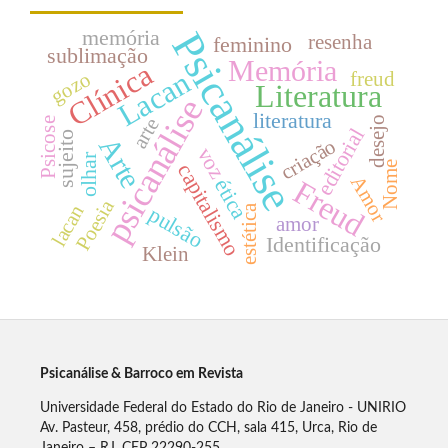
Psicanálise
memória
resenha
feminino
sublimação
Memória
Clínica
Lacan
gozo
freud
Literatura
psicanálise
literatura
desejo
arte
Psicose
editorial
sujeito
Arte
criação
voz
olhar
capitalismo
Nome
Amor
Freud
ética
Poesia
lacan
estética
pulsão
amor
Identificação
Klein
Psicanálise & Barroco em Revista
Universidade Federal do Estado do Rio de Janeiro - UNIRIO
Av. Pasteur, 458, prédio do CCH, sala 415, Urca, Rio de
Janeiro – RJ, CEP 22290-255