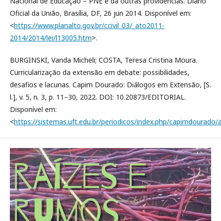
Nacional de Educação – PNE e dá outras providências. Diário
Oficial da União, Brasília, DF, 26 jun 2014. Disponível em:
<
https://www.planalto.gov.br/ccivil_03/_ato2011-
2014/2014/lei/l13005.htm
>.
BURGINSKI, Vanda Micheli; COSTA, Teresa Cristina Moura.
Curricularização da extensão em debate: possibilidades,
desafios e lacunas. Capim Dourado: Diálogos em Extensão, [S.
l.], v. 5, n. 3, p. 11–30, 2022. DOI: 10.20873/EDITORIAL.
Disponível em:
<
https://sistemas.uft.edu.br/periodicos/index.php/capimdourado/a