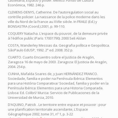
castellana, Espacio y poder. México: Fondo de Cultura
Económica, 1982. 246 p.
CLEMENS-DENYS, Catherine. De l’autoregulation social au
contrôle policier. La naissance de la police moderne dans les
ville du Nord de la France au XVIIe siècle. In FRAILE (Ed.) y
BONSASTRA (Coord.) 2001, p. 99-110.
COQUERY Natacha. L'espace du pouvoir, de la demeure privée
à l'édifice public (Paris 17001790). 2000 Seli Aíslan
COSTA, Wanderley Messias da. Geografia política e Geopolitica.
SâoPaulo EdUSP, 1992. 2ª ed. 2008. 352 p.
CUARTO. Cuarto Encuentro sobre el Justicia de Aragón,
Zaragoza 16 de mayo de 2003. Zaragoza: El Justicia de Aragón,
2004. 254 p.
CUNHA, Mafalda Soares de, y Juan HERNÁNDEZ FRANCO.
Sociedade, familia e poder na Península Ibérica: Elementos
para una História Comparativa/ Sociedad, familia y poder en la
Península Ibérica: Elementos para una Historia Comparada.
Lisboa: Ed. Colibrí/ Murcia: Servicio de Publicaciones de la
Universidad de Murcia, 2010.
D’AQUINO, Patrick . Le territoire entre espace et pouvoir : pour
une planification territoriale ascendante, L'Espace
Géographique 2002, tome 31, nº 1, p. 3-22