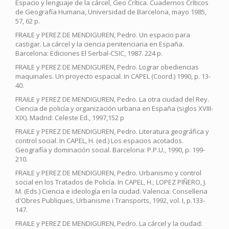
Espacio y lenguaje de la cárcel, Geo Crítica. Cuadernos Críticos
de Geografía Humana, Universidad de Barcelona, mayo 1985,
57, 62 p.
FRAILE y PEREZ DE MENDIGUREN, Pedro. Un espacio para
castigar. La cárcel y la ciencia penitenciaria en España.
Barcelona: Ediciones El Serbal-CSIC, 1987. 224 p.
FRAILE y PEREZ DE MENDIGUREN, Pedro. Lograr obediencias
maquinales. Un proyecto espacial. In CAPEL (Coord.) 1990, p. 13-
40.
FRAILE y PEREZ DE MENDIGUREN, Pedro. La otra ciudad del Rey.
Ciencia de policía y organización urbana en España (siglos XVIII-
XIX). Madrid: Celeste Ed., 1997,152 p
FRAILE y PEREZ DE MENDIGUREN, Pedro. Literatura geográfica y
control social. In CAPEL, H. (ed.) Los espacios acotados.
Geografía y dominación social. Barcelona: P.P.U., 1990, p. 199-
210.
FRAILE y PEREZ DE MENDIGUREN, Pedro. Urbanismo y control
social en los Tratados de Policía. In CAPEL, H.; LOPEZ PIÑERO, J.
M. (Eds.) Ciencia e ideología en la ciudad. Valencia: Conselleria
d'Obres Publiques, Urbanisme i Transports, 1992, vol. I, p.133-
147.
FRAILE y PEREZ DE MENDIGUREN, Pedro. La cárcel y la ciudad: