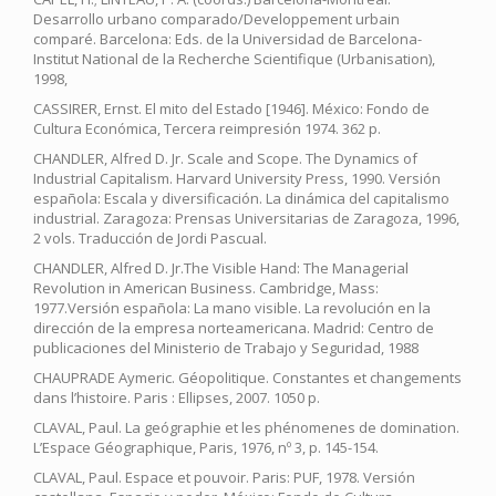
Desarrollo urbano comparado/Developpement urbain
comparé. Barcelona: Eds. de la Universidad de Barcelona-
Institut National de la Recherche Scientifique (Urbanisation),
1998,
CASSIRER, Ernst. El mito del Estado [1946]. México: Fondo de
Cultura Económica, Tercera reimpresión 1974. 362 p.
CHANDLER, Alfred D. Jr. Scale and Scope. The Dynamics of
Industrial Capitalism. Harvard University Press, 1990. Versión
española: Escala y diversificación. La dinámica del capitalismo
industrial. Zaragoza: Prensas Universitarias de Zaragoza, 1996,
2 vols. Traducción de Jordi Pascual.
CHANDLER, Alfred D. Jr.The Visible Hand: The Managerial
Revolution in American Business. Cambridge, Mass:
1977.Versión española: La mano visible. La revolución en la
dirección de la empresa norteamericana. Madrid: Centro de
publicaciones del Ministerio de Trabajo y Seguridad, 1988
CHAUPRADE Aymeric. Géopolitique. Constantes et changements
dans l’histoire. Paris : Ellipses, 2007. 1050 p.
CLAVAL, Paul. La geógraphie et les phénomenes de domination.
L’Espace Géographique, Paris, 1976, nº 3, p. 145-154.
CLAVAL, Paul. Espace et pouvoir. Paris: PUF, 1978. Versión