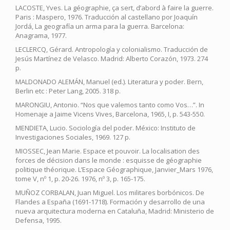
LACOSTE, Yves. La géographie, ça sert, d’abord à faire la guerre.
Paris : Maspero, 1976. Traducción al castellano por Joaquín
Jordá, La geografía un arma para la guerra. Barcelona:
Anagrama, 1977.
LECLERCQ, Gérard. Antropología y colonialismo. Traducción de
Jesús Martínez de Velasco. Madrid: Alberto Corazón, 1973. 274
p.
MALDONADO ALEMÁN, Manuel (ed.). Literatura y poder. Bern,
Berlin etc : Peter Lang, 2005. 318 p.
MARONGIU, Antonio. “Nos que valemos tanto como Vos…”. In
Homenaje a Jaime Vicens Vives, Barcelona, 1965, I, p. 543-550.
MENDIETA, Lucio. Sociología del poder. México: Instituto de
Investigaciones Sociales, 1969. 127 p.
MIOSSEC, Jean Marie. Espace et pouvoir. La localisation des
forces de décision dans le monde : esquisse de géographie
politique théorique. L’Espace Géographique, Janvier_Mars 1976,
tome V, nº 1, p. 20-26. 1976, nº 3, p. 165-175.
MUÑOZ CORBALAN, Juan Miguel. Los militares borbónicos. De
Flandes a España (1691-1718). Formación y desarrollo de una
nueva arquitectura moderna en Cataluña, Madrid: Ministerio de
Defensa, 1995.