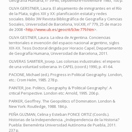
Geografía Humana, nº 59-60, septiembre-noviembre 1985, 100 p.
OLIVA GERSTNER, Laura. El alojamiento de inmigrantes en el Río
de la Plata, siglos XIX y XX: planificación estatal y redes
sociales. Biblio 3W Revista Bibliográfica de Geografía y Ciencias
Sociales, Universidad de Barcelona, Vol.XIII, nº 779, 25 de marzo
de 2008 <
http://www.ub.es/geocrit/b3w-779.htm
>.
OLIVA GESTNER, Laura. La idea de Argentina. Conciencias
territoriales e invención del espacio nacional argentino, siglos
XIX-XX. Tesis Doctoral dirigida por Horacio Capel, Departamento
de Geografía Humana, Universidad de Barcelona, 2011.
OLIVERAS SAMITIER, Josep. Las colonias industriales: el imperio
de una voluntad soberana. In CAPEL (coord.) 1990, p. 41-64.
PACIONE, Michael (ed.). Progress in Political Geography. London,
etc.: Crom Helm, 1985. 278 p.
PAINTER, Joe. Politics, Geography & ‘Political Geography’. A
critical Perspective. London etc: Arnold, 1995. 206 p.
PARKER, Geoffrey. The Geopolitics of Domination. London &
New York: Routledge, 1988. 184 p.
PEÑA GUZMAN, Celina y Esteban PONCE ORTIZ (Coords.).
Historias de la Independencia. ¿Independencia de la Historia?
Puebla: Benemérita Universidad Autónoma de Puebla, 2011.
237 p.