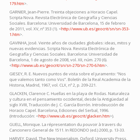
179.htm
>.
GARNIER, Jean-Pierre. Treinta objeciones a Horacio Capel.
Scripta Nova. Revista Electrónica de Geografía y Ciencias
Sociales. Barcelona: Universidad de Barcelona, 15 de febrero
de 2011, vol. XV, nº 353 (1). <
http://www.ub.es/geocrit/sn/sn-353-
1.htm
>.
GAVINHA, José. Veinte años de ciudades globales: ideas, mitos y
nuevas evidencias. Scripta Nova. Revista Electrónica de
Geografía y Ciencias Sociales. Barcelona: Universidad de
Barcelona, 1 de agosto de 2008, vol. XII, núm. 270 (6).
<
http://www.ub.es/geocrit/sn/sn-270/sn-270-6.htm
>.
GIESEY, R. E. Nuevos puntos de vista sobre el juramento: “Nos
que valemos tanto como Vos”. Boletín de la Real Academia de la
Historia, Madrid, 1967, vol. CLX, nº 2, p. 209-221.
GLACKEN, Clarence C. Huellas en la playa de Rodas. Naturaleza
y cultura en el pensamiento occidental, desde la Antigüedad al
siglo XVIII, Traducción de J. C. García Borrón. Introdeucción de
Horacio Capel. Barcelona, Ediciones del Serbal, 1996.
(Introducción: <
http://www.ub.es/geocrit/glacken.htm
>).
GUELL, Monique. La répresentation du pouvoir à travers du
Cancionero General de 1511. In REDONDO (ed.) 2000, p. 13-33.
HARVEY, David. The New Imperialism. Oxford: University Press,