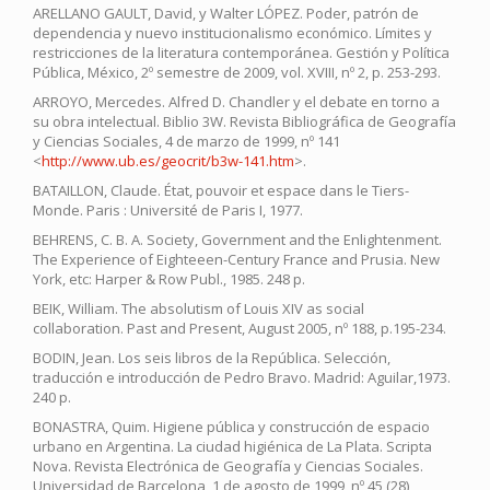
ARELLANO GAULT, David, y Walter LÓPEZ. Poder, patrón de
dependencia y nuevo institucionalismo económico. Límites y
restricciones de la literatura contemporánea. Gestión y Política
Pública, México, 2º semestre de 2009, vol. XVIII, nº 2, p. 253-293.
ARROYO, Mercedes. Alfred D. Chandler y el debate en torno a
su obra intelectual. Biblio 3W. Revista Bibliográfica de Geografía
y Ciencias Sociales, 4 de marzo de 1999, nº 141
<
http://www.ub.es/geocrit/b3w-141.htm
>.
BATAILLON, Claude. État, pouvoir et espace dans le Tiers-
Monde. Paris : Université de Paris I, 1977.
BEHRENS, C. B. A. Society, Government and the Enlightenment.
The Experience of Eighteeen-Century France and Prusia. New
York, etc: Harper & Row Publ., 1985. 248 p.
BEIK, William. The absolutism of Louis XIV as social
collaboration. Past and Present, August 2005, nº 188, p.195-234.
BODIN, Jean. Los seis libros de la República. Selección,
traducción e introducción de Pedro Bravo. Madrid: Aguilar,1973.
240 p.
BONASTRA, Quim. Higiene pública y construcción de espacio
urbano en Argentina. La ciudad higiénica de La Plata. Scripta
Nova. Revista Electrónica de Geografía y Ciencias Sociales.
Universidad de Barcelona, 1 de agosto de 1999, nº 45 (28)