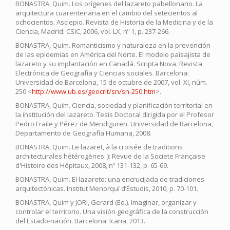
BONASTRA, Quim. Los orígenes del lazareto pabellonario. La
arquitectura cuarentenaria en el cambio del setecientos al
ochocientos. Asclepio. Revista de Historia de la Medicina y de la
Ciencia, Madrid: CSIC, 2006, vol. LX, nº 1, p. 237-266.
BONASTRA, Quim. Romanticismo y naturaleza en la prevención
de las epidemias en América del Norte. El modelo paisajista de
lazareto y su implantación en Canadá. Scripta Nova. Revista
Electrónica de Geografía y Ciencias sociales. Barcelona:
Universidad de Barcelona, 15 de octubre de 2007, vol. XI, núm.
250 <
http://www.ub.es/geocrit/sn/sn-250.htm
>.
BONASTRA, Quim. Ciencia, sociedad y planificación territorial en
la institución del lazareto. Tesis Doctoral dirigida por el Profesor
Pedro Fraile y Pérez de Mendiguren. Universidad de Barcelona,
Departamento de Geografía Humana, 2008.
BONASTRA, Quim. Le lazaret, à la croisée de traditions
architecturales hétérogènes. ): Revue de la Societe Française
d'Histoire des Hôpitaux, 2008, nº 131-132, p. 65-69.
BONASTRA, Quim. El lazareto: una encrucijada de tradiciones
arquitectónicas. Institut Menorquí d’Estudis, 2010, p. 70-101.
BONASTRA, Quim y JORI, Gerard (Ed.). Imaginar, organizar y
controlar el territorio. Una visión geográfica de la construcción
del Estado-nación. Barcelona: Icaria, 2013.