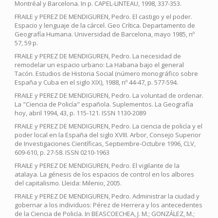
Montréal y Barcelona. In p. CAPEL-LINTEAU, 1998, 337-353.
FRAILE y PEREZ DE MENDIGUREN, Pedro. El castigo y el poder.
Espacio y lenguaje de la cárcel. Geo Crítica. Departamento de
Geografía Humana. Universidad de Barcelona, mayo 1985, nº
57, 59 p.
FRAILE y PEREZ DE MENDIGUREN, Pedro. La necesidad de
remodelar un espacio urbano: La Habana bajo el general
Tacón. Estudios de Historia Social (número monográfico sobre
España y Cuba en el siglo XIX), 1988, nº 44-47, p. 577-594.
FRAILE y PEREZ DE MENDIGUREN, Pedro. La voluntad de ordenar.
La "Ciencia de Policía" española. Suplementos. La Geografía
hoy, abril 1994, 43, p. 115-121. ISSN 1130-2089
FRAILE y PEREZ DE MENDIGUREN, Pedro. La ciencia de policía y el
poder local en la España del siglo XVIII. Arbor, Consejo Superior
de Investigaciones Científicas, Septiembre-Octubre 1996, CLV,
609-610, p. 27-58. ISSN 0210-1963
FRAILE y PEREZ DE MENDIGUREN, Pedro. El vigilante de la
atalaya. La génesis de los espacios de control en los albores
del capitalismo. Lleida: Milenio, 2005.
FRAILE y PEREZ DE MENDIGUREN, Pedro. Administrar la ciudad y
gobernar a los individuos: Pérez de Herrera y los antecedentes
de la Ciencia de Policía. In BEASCOECHEA, J. M.; GONZÁLEZ, M.;