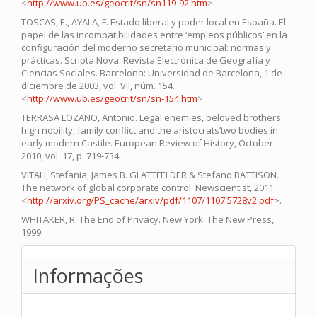
<
http://www.ub.es/geocrit/sn/sn119-92.htm
>.
TOSCAS, E., AYALA, F. Estado liberal y poder local en España. El
papel de las incompatibilidades entre ‘empleos públicos’ en la
configuración del moderno secretario municipal: normas y
prácticas. Scripta Nova. Revista Electrónica de Geografía y
Ciencias Sociales. Barcelona: Universidad de Barcelona, 1 de
diciembre de 2003, vol. VII, núm. 154.
<
http://www.ub.es/geocrit/sn/sn-154.htm
>
TERRASA LOZANO, Antonio. Legal enemies, beloved brothers:
high nobility, family conflict and the aristocrats’two bodies in
early modern Castile. European Review of History, October
2010, vol. 17, p. 719-734.
VITALI, Stefania, James B. GLATTFELDER & Stefano BATTISON.
The network of global corporate control. Newscientist, 2011.
<
http://arxiv.org/PS_cache/arxiv/pdf/1107/1107.5728v2.pdf
>.
WHITAKER, R. The End of Privacy. New York: The New Press,
1999.
Informações