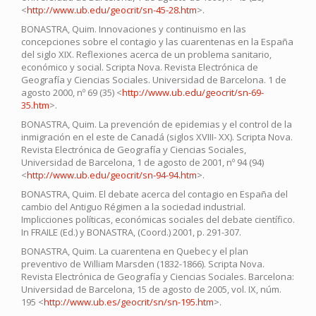
<
http://www.ub.edu/geocrit/sn-45-28.htm
>.
BONASTRA, Quim. Innovaciones y continuismo en las
concepciones sobre el contagio y las cuarentenas en la España
del siglo XIX. Reflexiones acerca de un problema sanitario,
económico y social. Scripta Nova. Revista Electrónica de
Geografía y Ciencias Sociales. Universidad de Barcelona. 1 de
agosto 2000, nº 69 (35) <
http://www.ub.edu/geocrit/sn-69-
35.htm
>.
BONASTRA, Quim. La prevención de epidemias y el control de la
inmigración en el este de Canadá (siglos XVIII- XX). Scripta Nova.
Revista Electrónica de Geografía y Ciencias Sociales,
Universidad de Barcelona, 1 de agosto de 2001, nº 94 (94)
<
http://www.ub.edu/geocrit/sn-94-94.htm
>.
BONASTRA, Quim. El debate acerca del contagio en España del
cambio del Antiguo Régimen a la sociedad industrial.
Implicciones políticas, económicas sociales del debate científico.
In FRAILE (Ed.) y BONASTRA, (Coord.) 2001, p. 291-307.
BONASTRA, Quim. La cuarentena en Quebec y el plan
preventivo de William Marsden (1832-1866). Scripta Nova.
Revista Electrónica de Geografía y Ciencias Sociales. Barcelona:
Universidad de Barcelona, 15 de agosto de 2005, vol. IX, núm.
195 <
http://www.ub.es/geocrit/sn/sn-195.htm
>.