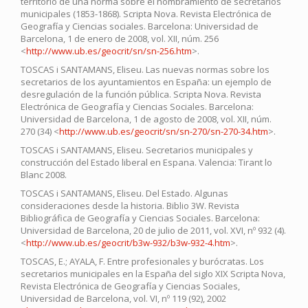
territorio de una norma sobre el nombramiento de secretarios
municipales (1853-1868). Scripta Nova. Revista Electrónica de
Geografía y Ciencias sociales. Barcelona: Universidad de
Barcelona, 1 de enero de 2008, vol. XII, núm. 256
<
http://www.ub.es/geocrit/sn/sn-256.htm
>.
TOSCAS i SANTAMANS, Eliseu. Las nuevas normas sobre los
secretarios de los ayuntamientos en España: un ejemplo de
desregulación de la función pública. Scripta Nova. Revista
Electrónica de Geografía y Ciencias Sociales. Barcelona:
Universidad de Barcelona, 1 de agosto de 2008, vol. XII, núm.
270 (34) <
http://www.ub.es/geocrit/sn/sn-270/sn-270-34.htm
>.
TOSCAS i SANTAMANS, Eliseu. Secretarios municipales y
construcción del Estado liberal en Espana. Valencia: Tirant lo
Blanc 2008.
TOSCAS i SANTAMANS, Eliseu. Del Estado. Algunas
consideraciones desde la historia. Biblio 3W. Revista
Bibliográfica de Geografía y Ciencias Sociales. Barcelona:
Universidad de Barcelona, 20 de julio de 2011, vol. XVI, nº 932 (4).
<
http://www.ub.es/geocrit/b3w-932/b3w-932-4.htm
>.
TOSCAS, E.; AYALA, F. Entre profesionales y burócratas. Los
secretarios municipales en la España del siglo XIX Scripta Nova,
Revista Electrónica de Geografía y Ciencias Sociales,
Universidad de Barcelona, vol. VI, nº 119 (92), 2002