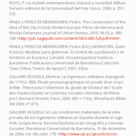
NOVO, P. La ciudad contemporánea, espacio y sociedad. Bilbao:
Servicio editorial de la Universidad del País Vasco, 2006. p. 351-
372.
FRAILE y PEREZ DE MENDIGUREN, Pedro. The Construction of the
Idea of the City in Early Modern Europe: Pérez de Herrera and
Nicolas Delamare, Journal of Urban History, 2010, 36 (5), p. 685-
708 <
http://juh.sagepub.com/content/36/5/685.full.pdf+html
>.
FRAILE y PEREZ DE MENDIGUREN, Pedro (Ed.) y BONASTRA, Quim
(Coord.). Modelar para gobernar. El control de la población y el
territorio en Europa y Canadá. Una perspectiva histórica.
Barcelona: Publicacions Universitat de Barcelona (Colección
“Geo Crítica. Textos de Apoyo”), 2001. 336 p.
GALLAND-SEGUELA, Martine. Le ingenieurs militaires espagnols
de 1710 à 1803. Étude prosopographique et sociale d'un corps
d'élite. These pour l'obtention du grade de Docteur de l' Ecole
des Hautes Etudes en Sciences Sociales. Directeur de thèse
prof. Bernard Vincent, Paris, 2003. 455 + 119 p. (Reseña en Biblio
3W 2003, nº 471).
GALLAND-SEGUELA, M. Las condiciones materiales de la vida
privada de los ingenieros militares en España durante el siglo
XVIII. Scripta Nova. Revista Electrónica de Geografía y Ciencias
Sociales. Barcelona: Universidad de Barcelona, 15 de diciembre
de 2004, vol. VIII, núm. 179 <
http://www.ub.es/geocrit/sn/sn-