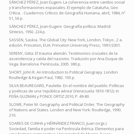
SÁNCHEZ PÉREZ, Joan Eugeni. La coherencia entre cambio social
y transformaciones espaciales. El ejemplo de Cataluña, Geo
Crítica. . Cuadernos Críticos de Geografía Humana, abril, 1984, nº
51, 56 p.
SÁNCHEZ PÉREZ, Joan-Eugeni. Geografía política. Madrid:
Síntesis, 1992. 224 p.
SASSEN, Saskia. The Global City: New York, London, Tokyo , 2 a.
edición. Princeton, EUA: Princeton University Press, 1991/2001.
SERENY, Gitta. El trauma alemán. Testimonios cruciales de la
ascendencia y caída del nazismo. Tradución por Ana Duque de
Vega. Barcelona: Península, 2005. 380 p.
SHORT, John R. An Introduction to Political Geograpy. London
Routledge & Kegan Paul, 1982. 193 p.
SILVA BEAUREGARD, Paulette. En el nombre del pueblo. Políticas
y poéticas de una ‘república aérea’ (Venezuela 1810-1812). In
PEÑA GUZMAN y PONCE ORTIZ 2010, P. 49-80
SLOWE, Peter M. Geography and Political Order. The Geography
of Nations and States. London and New York: Routledge, 1990.
210.
SOARES DE CUNHA y HÉRNÁNDEZ FRANCO, Juan (orgs.)
Sociedad, familia e poder na Península ibérica. Elementos para
uma historia comparativa. Universidad de Murcia, Evora: