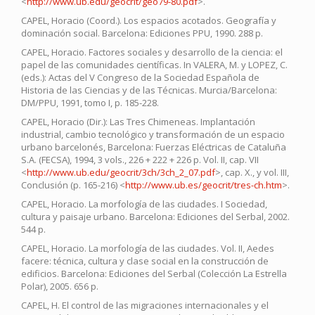
<
http://www.ub.edu/geocrit/geo79-80.pdf
>.
CAPEL, Horacio (Coord.). Los espacios acotados. Geografía y
dominación social. Barcelona: Ediciones PPU, 1990. 288 p.
CAPEL, Horacio. Factores sociales y desarrollo de la ciencia: el
papel de las comunidades científicas. In VALERA, M. y LOPEZ, C.
(eds.): Actas del V Congreso de la Sociedad Española de
Historia de las Ciencias y de las Técnicas. Murcia/Barcelona:
DM/PPU, 1991, tomo I, p. 185-228.
CAPEL, Horacio (Dir.): Las Tres Chimeneas. Implantación
industrial, cambio tecnológico y transformación de un espacio
urbano barcelonés, Barcelona: Fuerzas Eléctricas de Cataluña
S.A. (FECSA), 1994, 3 vols., 226 + 222 + 226 p. Vol. II, cap. VII
<
http://www.ub.edu/geocrit/3ch/3ch_2_07.pdf
>, cap. X., y vol. III,
Conclusión (p. 165-216) <
http://www.ub.es/geocrit/tres-ch.htm
>.
CAPEL, Horacio. La morfología de las ciudades. I Sociedad,
cultura y paisaje urbano. Barcelona: Ediciones del Serbal, 2002.
544 p.
CAPEL, Horacio. La morfología de las ciudades. Vol. II, Aedes
facere: técnica, cultura y clase social en la construcción de
edificios. Barcelona: Ediciones del Serbal (Colección La Estrella
Polar), 2005. 656 p.
CAPEL, H. El control de las migraciones internacionales y el