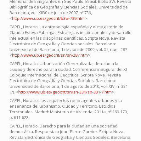
Memorial de Inmigrantes en São Paulo, Brasil. Biblio 3W. Revista
Bibliográfica de Geografía y Ciencias Sociales, Universidad de
Barcelona, vol. XII30 de julio de 2007, nº 739,
<
http://www.ub.es/geocrit/b3w-739.htm
>
CAPEL, Horacio. La antropología española y el magisterio de
Claudio Esteva Fabregat. Estrategias institucionales y desarrollo
intelectual en las disciplinas científicas. Scripta Nova. Revista
Electrónica de Geografía y Ciencias sociales. Barcelona:
Universidad de Barcelona, 1 de abril de 2009, vol. XII, núm. 287
<
http://www.ub.es/geocrit/sn/sn-287.htm
>.
CAPEL, Horacio. Urbanización Generalizada, derecho a la
ciudad y derecho para la ciudad. Conferencia inaugural del XI
Coloquio Internacional de Geocrítica. Scripta Nova. Revista
Electrónica de Geografía y Ciencias Sociales. Barcelona:
Universidad de Barcelona, 1 de agosto de 2010, vol. XIV, nº 331
(7). <
http://www.ub.es/geocrit/sn/sn-331/sn-331-7.htm
>.
CAPEL, Horacio. Los arquitectos como agentes urbanos y la
enseñanza del urbanismo. Ciudad y Territorio. Estudios
Territoriales. Madrid: Ministerio de Vivienda, 2011a, nº 169-170,
p. 611-622.
CAPEL, Horacio. Derecho para la ciudad en una sociedad
democrática. Respuesta a Jean-Pierre Garnier. Scripta Nova.
Revista Electrónica de Geografía y Ciencias Sociales. Barcelona: