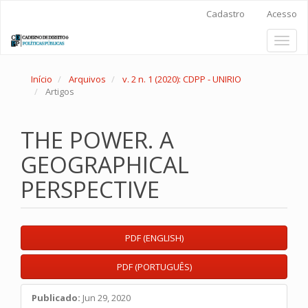
Main
Cadastro
Acesso
Navigation
Main
Toggl
Content
naviga
Sidebar
Início
Arquivos
v. 2 n. 1 (2020): CDPP - UNIRIO
Artigos
THE POWER. A
GEOGRAPHICAL
PERSPECTIVE
Article
PDF (ENGLISH)
Sidebar
PDF (PORTUGUÊS)
Publicado:
Jun 29, 2020