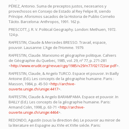
PÉREZ, Antonio. Suma de preceptos justos, necesarios y
provechosos en Consejo de Estado al Rey Felipe III, siendo
Príncipe. Aforismos sacados de la Historia de Publio Cornelio
Tácito. Barcelona: Anthropos, 1991. 162 p.
PRESCOTT, J. R. V. Political Geography. London: Methuen, 1972.
124 p.
RAFFESTIN, Claude & Mercedes BRESSO. Travail, espace,
pouvoir. Lausanne: L’Age de l’Homme. 1979.
RAFFESTIN, Claude. Marxismo et géographie politique. Cahiers
de Géographie du Quebec, 1985, vol. 29, nº 77, p. 271-281
<
http://www.erudit.org/revue/cgq/1985/v29/n77/021723ar.pdf
>.
RAFFESTIN, Claude, & Angelo TURCO. Espace et pouvoir. In Bailly
Antoine (Ed.). Les concepts de la géographie humaine. Paris :
Masson, 1984, p. 45-50 <
http://archive-
ouverte.unige.ch/unige:4417
>.
RAFFESTIN, Claude & Angelo BARAMPAMA. Espace et pouvoir. In
BAILLY (Ed.). Les concepts de la géographie humaine. Paris:
Armand Colin, 1998, p. 63-71 <
http://archive-
ouverte.unige.ch/unige:4464
>.
REDONDO, Agustín (sous la direction de). Le pouvoir au miroir de
la literature en Espagne au XVIe et XVIIe siécle. Paris: