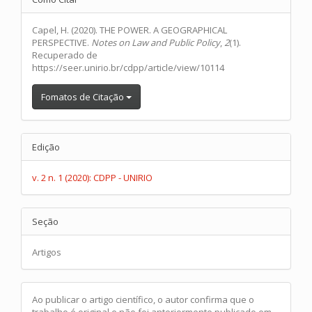
Details
Capel, H. (2020). THE POWER. A GEOGRAPHICAL
PERSPECTIVE.
Notes on Law and Public Policy
,
2
(1).
Recuperado de
https://seer.unirio.br/cdpp/article/view/10114
Fomatos de Citação
Edição
v. 2 n. 1 (2020): CDPP - UNIRIO
Seção
Artigos
Ao publicar o artigo científico, o autor confirma que o
trabalho é original e não foi anteriormente publicado em