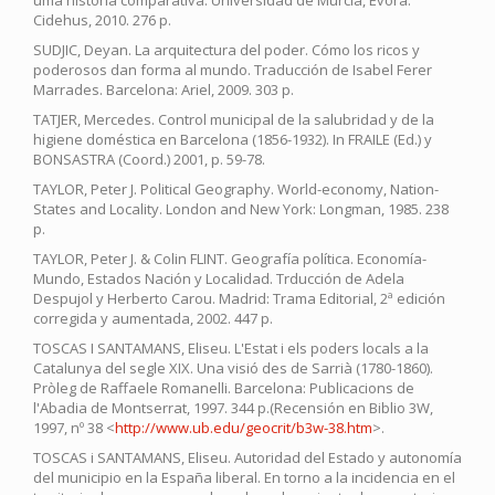
Cidehus, 2010. 276 p.
SUDJIC, Deyan. La arquitectura del poder. Cómo los ricos y
poderosos dan forma al mundo. Traducción de Isabel Ferer
Marrades. Barcelona: Ariel, 2009. 303 p.
TATJER, Mercedes. Control municipal de la salubridad y de la
higiene doméstica en Barcelona (1856-1932). In FRAILE (Ed.) y
BONSASTRA (Coord.) 2001, p. 59-78.
TAYLOR, Peter J. Political Geography. World-economy, Nation-
States and Locality. London and New York: Longman, 1985. 238
p.
TAYLOR, Peter J. & Colin FLINT. Geografía política. Economía-
Mundo, Estados Nación y Localidad. Trducción de Adela
Despujol y Herberto Carou. Madrid: Trama Editorial, 2ª edición
corregida y aumentada, 2002. 447 p.
TOSCAS I SANTAMANS, Eliseu. L'Estat i els poders locals a la
Catalunya del segle XIX. Una visió des de Sarrià (1780-1860).
Pròleg de Raffaele Romanelli. Barcelona: Publicacions de
l'Abadia de Montserrat, 1997. 344 p.(Recensión en Biblio 3W,
1997, nº 38 <
http://www.ub.edu/geocrit/b3w-38.htm
>.
TOSCAS i SANTAMANS, Eliseu. Autoridad del Estado y autonomía
del municipio en la España liberal. En torno a la incidencia en el