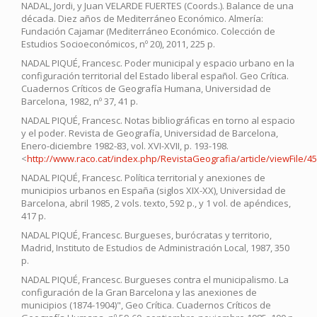
NADAL, Jordi, y Juan VELARDE FUERTES (Coords.). Balance de una
década. Diez años de Mediterráneo Económico. Almería:
Fundación Cajamar (Mediterráneo Económico. Colección de
Estudios Socioeconómicos, nº 20), 2011, 225 p.
NADAL PIQUÉ, Francesc. Poder municipal y espacio urbano en la
configuración territorial del Estado liberal español. Geo Crítica.
Cuadernos Críticos de Geografía Humana, Universidad de
Barcelona, 1982, nº 37, 41 p.
NADAL PIQUÉ, Francesc. Notas bibliográficas en torno al espacio
y el poder. Revista de Geografía, Universidad de Barcelona,
Enero-diciembre 1982-83, vol. XVI-XVII, p. 193-198.
<
http://www.raco.cat/index.php/RevistaGeografia/article/viewFile/4
NADAL PIQUÉ, Francesc. Política territorial y anexiones de
municipios urbanos en España (siglos XIX-XX), Universidad de
Barcelona, abril 1985, 2 vols. texto, 592 p., y 1 vol. de apéndices,
417 p.
NADAL PIQUÉ, Francesc. Burgueses, burócratas y territorio,
Madrid, Instituto de Estudios de Administración Local, 1987, 350
p.
NADAL PIQUÉ, Francesc. Burgueses contra el municipalismo. La
configuración de la Gran Barcelona y las anexiones de
municipios (1874-1904)", Geo Crítica. Cuadernos Críticos de