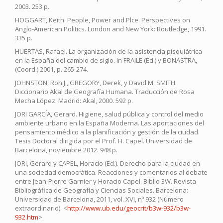
2003. 253 p.
HOGGART, Keith. People, Power and Plce. Perspectives on
Anglo-American Politics. London and New York: Routledge, 1991.
335 p.
HUERTAS, Rafael. La organización de la asistencia pisquiátrica
en la España del cambio de siglo. In FRAILE (Ed.) y BONASTRA,
(Coord.) 2001, p. 265-274.
JOHNSTON, Ron J., GREGORY, Derek, y David M. SMITH.
Diccionario Akal de Geografía Humana. Traducción de Rosa
Mecha López. Madrid: Akal, 2000. 592 p.
JORI GARCÍA, Gerard. Higiene, salud pública y control del medio
ambiente urbano en la España Moderna. Las aportaciones del
pensamiento médico a la planificación y gestión de la ciudad.
Tesis Doctoral dirigida por el Prof. H. Capel. Universidad de
Barcelona, noviembre 2012. 948 p.
JORI, Gerard y CAPEL, Horacio (Ed.). Derecho para la ciudad en
una sociedad democrática. Reacciones y comentarios al debate
entre Jean-Pierre Garnier y Horacio Capel. Biblio 3W. Revista
Bibliográfica de Geografía y Ciencias Sociales. Barcelona:
Universidad de Barcelona, 2011, vol. XVI, nº 932 (Número
extraordinario). <
http://www.ub.edu/geocrit/b3w-932/b3w-
932.htm
>.