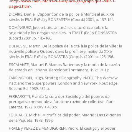
<
http://www.cairn.info/revue-espace-geographique-2002-1-
page-3.htm
>.
DICAIRE, Daniel. L’apparition de la police à Montréal au XIXe
siècle. In FRAILE (Ed.) y BONSASTRA (Coord.) 2001, p. 137-144.
DOMÍNGUEZ, Josep Lluis. Un análisis diacrónico sobre la
seguridad y los riesgos sociales. In FRAILE (Ed.) y BONSASTRA
(Coord.) 2001, p. 145-166.
DUFRESNE, Martin. De la police de la cité à la police de la ville : la
nouvelle police à Quebec dans la première moitié du XIXe
siècle. In FRAILE (Ed.) y BONASTRA (Coords.) 2001, p. 125-156.
ESCALANTE, Manuel F. Álamos Barientos y la teoría de la razón
de estado en España. Barcelona: Fontamara, 1975. 201 p.
FARRINGTON, Hugh. Strategic Geography. NATO, The Warsaw
Pact and the Superpowers. London and New York: Routledge.
Second Ed. 1989. 435 p.
FERRAROTTI, Franco (a cura de). Sociologia del potere: da
prerogativa personale a funcione razionale collective. Bari:
Laterza, 1972. XXXV + 430 p.
FOUCAULT, Michel. Microfísica del poder. Madrid : Las Ediciones
de la Piqueta, 1978. 189 p.
FRAILE y PEREZ DE MENDIGUREN, Pedro. El castigo y el poder.