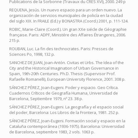
Publications de la Sorbonne (Travaux du CRES XVI), 2000. 249 p
REQUENA, Jesús. Un nuevo espacio para un orden nuevo. La
organización de servicios municipales de policía en la ciudad
del siglo XIX. In FRAILE (Ed.) y BONASTRA (Coord.) 2001, p. 111-124.
ROBIC, Marie-Claire (Coord.). Un gran XXe siécle de Géographie
française. Paris: ADPF, Ministére des Affaires Étrangeres, 2006.
215 p.
ROUBAN, Luc. La fin des technocrates. Paris: Presses de
Sciences Po, 1998, 132 p.
SANCHEZ DE JUAN, Joan-Antón. Civitas et Urbs. The Idea of the
City and the Historical Imagination of Urban Governance in
Spain, 19th-20th Centuries. Ph.D. Thesis (Supervisor Prof.
Rafaelle Romanelli), European University Florence, 2001. 308 p.
SÁNCHEZ PÉREZ, Joan-Eugeni. Poder y espacio. Geo Crítica.
Cuadernos Críticos de Geografía Humana, Universidad de
Barcelona, Septiembre 1979, nº 23. 38 p.
SÁNCHEZ PÉREZ, Joan-Eugeni. La geografía y el espacio social
del poder, Barcelona: Los Libros de la Frontera, 1981. 252 p.
SÁNCHEZ PÉREZ, Joan-Eugeni. Formación social y espacio en la
Cataluña contemporánea (1936-1975). Barcelona: Universidad
de Barcelona, septiembre 1983, 2 vols. 1063 p.