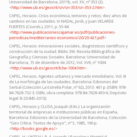
Universidad de Barcelona, 2011b, vol. XV, nº 353 (2).
<
http://www.ub.es/geocrit/sn/sn-353/sn-353-2.htm
>.
CAPEL, Horacio. Crisis económica, temores y retos: diez años de
cambios en las ciudades. In NADAL, Jordi, y Juan VELARDE
FUERTES (Coords.), 2011, p. 55-84
<
http://www.publicacionescajamar.es/pdf/publicaciones-
periodicas/mediterraneo-economico/20/20-421.pdf
>
CAPEL, Horacio. Innovaciones sociales, diagnósticos científicos y
construcción de la ciudad. Biblio 3W. Revista Bibliográfica de
Geografía y Ciencias Sociales. Barcelona: Universidad de
Barcelona, 15 de diciembre de 2012, Vol. XVII, nº 1004.
<
http://www.ub.es/geocrit/b3w-1004.htm
>.
CAPEL, Horacio. Agentes urbanos y mercado inmobiliario. Vol. III
de La morfología de las ciudades. Barcelona: Ediciones del
Serbal (Colección La Estrella Polar, nº 62), 2013. 461 p. [ISBN: 978-
84-7628-732-3; ISBN, obra completa: 978-84-7628-450-6; Depósito
legal: B-20.845-2013].
CAPEL, Horacio y CLUSA, Joaquín (Eds.): La organización
territorial de empresas e instituciones públicas en España,
Barcelona: Ediciones de la Universidad de Barcelona, Colección
"Geo Crítica. Textos de Apoyo", nº 5, 1985, 190 p.
<
http://books.google.es/
>
CAPEL, H.; LINTEAU, P. A. (coords.) Barcelona-Montréal.