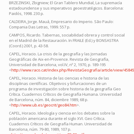
BRZEZINSKI, Zbigniew; El Gran Tablero Mundial, La supremacía
estadounidense y sus imperativos geoestratégicos. Barcelona:
Paidós, 1998. 230 p.
CALDEIRA, Jorge. Mauá, Empresario do Imperio. São Paulo:
Compania Das Letras, 1999. 557 p.
CAMPOS, Ricardo. Tabernas, sociabilidad obrera y control social
en el Madrid de la Restauración. In FRAILE (Ed.) y BONSASTRA
(Coord.) 2001, p. 43-58.
CAPEL, Horacio. La crisis de la geografía y las Jornadas
Geográficas de Aix-en-Provence. Revista de Geografía,
Universidad de Barcelona, vol.IV, nº 2, 1970, p. 189-195
<
http://www.raco.cat/index.php/RevistaGeografia/article/view/4584
CAPEL, Horacio. Historia de las ciencias e historia de las
disciplinas científicas. Objetivos y bifurcaciones de un
programa de investigación sobre historia de la geografía Geo
Crítica. Cuadernos Críticos de Geografía Humana. Universidad
de Barcelona, núm. 84, diciembre 1989, 68 p.
<
http://www.ub.es/geocrit/geo84.htm
>.
CAPEL, Horacio. Ideología y ciencia en los debates sobre la
población americana durante el siglo XVI. Geo Crítica.
Cuadernos Críticos de Geografía Human. Universidad de
Barcelona, núm. 79-80, 1989, 107 p.