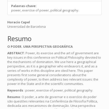
Palavras-chave:
power, exercise of power, political geography.
Main
Horacio Capel
Universidad de Barcelona
Article
Content
Resumo
O PODER. UMA PERSPECTIVA GEOGRÁFICA
ABSTRACT
: Power, its exercise and the art of government are
key issues in this conference on Political Philosophy devoted to
the mechanisms of domination. We use here a geographical
perspective, as it is a geographer who endeavors it, and as a
series of works in this discipline are cited here. This paper
presents first some general considerations about the
complexity of power, to then address two relevant issues: the
power in the State and in the scientific communities.
Keywords
: power, exercise of power, political geography.
Resumo
: O poder, a arte de governar e o exercício do poder
são questões relevantes na Conferência de Filosofia Política,
dedicada aos mecanismos de dominação. Uma perspectiva