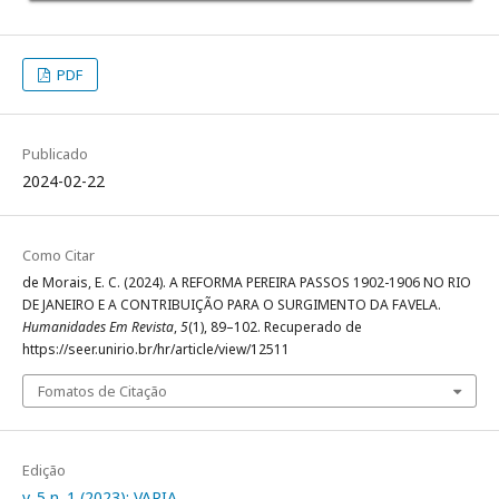
PDF
Publicado
2024-02-22
Como Citar
de Morais, E. C. (2024). A REFORMA PEREIRA PASSOS 1902-1906 NO RIO
DE JANEIRO E A CONTRIBUIÇÃO PARA O SURGIMENTO DA FAVELA.
Humanidades Em Revista
,
5
(1), 89–102. Recuperado de
https://seer.unirio.br/hr/article/view/12511
Fomatos de Citação
Edição
v. 5 n. 1 (2023): VARIA