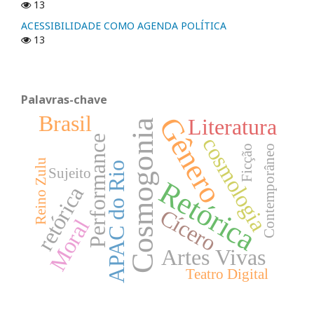
13
ACESSIBILIDADE COMO AGENDA POLÍTICA
13
Palavras-chave
Brasil
Gênero
Literatura
Cosmogonia
cosmologia
Performance
Ficção
Contemporâneo
Reino Zulu
APAC do Rio
Sujeito
Retórica
retórica
Cícero
Moral
Artes Vivas
Teatro Digital