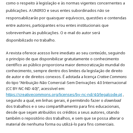
como o respeito à legislação e às normas vigentes concernentes a
publicações. A UNIRIO e seus entes subordinados não se
responsabilizarão por quaisquer equívocos, questões e contendas
entre autores, participantes e/ou entes institucionais que
sobrevenham às publicações. O e-mail do autor será
disponibilizado no trabalho.
A revista oferece acesso livre imediato ao seu conteúdo, seguindo
o princípio de que disponibilizar gratuitamente o conhecimento
científico ao público proporciona maior democratização mundial do
conhecimento, sempre dentro dos limites da legislação de direito
de autor e de direitos conexos. É adotada a licença
Crative Commons
do tipo “Atribuição-Não Comercial-Sem Derivações 4.0 Internacional
(CC BY-NC-ND 4.0)”, acessível em:
https://creativecommons.org/licenses/by-nc-nd/4.0/legalcode.pt
,
segundo a qual, em linhas gerais, é permitindo fazer o
download
dos trabalhos e o seu compartilhamento para fins educacionais,
desde que sejam atribuídos os créditos a seus autores, citando
também o repositório dos trabalhos, e sem que se possa alterar o
material de nenhuma forma ou utilizá-lo para fins comerciais.