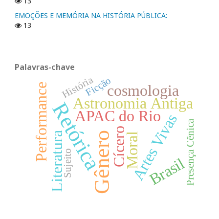
13
EMOÇÕES E MEMÓRIA NA HISTÓRIA PÚBLICA:
13
Palavras-chave
História
Ficção
cosmologia
Performance
Astronomia Antiga
Retórica
APAC do Rio
Artes Vivas
Presença Cênica
Cícero
Literatura
Gênero
Moral
Sujeito
Brasil