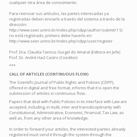
cualquier otra área de conocimiento.
Para reenviar sus artículos, las partes interesadas ya
registradas deben enviarlo a través del sistema a través de la
dirección:
http://www.seer.unirio.br/index.php/cdpp/author/submit/1 Si
no está registrado, primero debe hacerlo en:
http://www.seer.unirio.br/index.php/cdpp/user/register
Prof. Dra. Claudia Tannus Gurgel do Amaral (Editora en Jefe)
Prof. Dr. André Hacl Castro (Coeditor)
***
CALL OF ARTICLES (CONTINUOUS FLOW)
The Scientific Journal of Public Rights and Policies (CDPP),
offered in digital and free format, informs that it is open the
submission of articles in continuous flow..
Papers that deal with Public Policies in its interface with Law are
accepted, including, in multi, inter and transdisciplinarity with
Constitutional, Administrative, Economic, Financial, Tax Law, as
well as, from any other area of knowledge.
In order to forward your articles, the interested parties already
registered must send it through the system through the