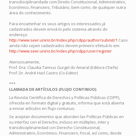
transdisciplinaridade com Direito Constitucional, Administrativo,
Econômico, Financeiro, Tributário, bem como, de qualquer outra
área do conhecimento.
Para encaminhar os seus artigos os interessados já
cadastrados devem enviá-lo pelo sistema através do
endereço:
http://www.seer.unirio.br/index.php/cdpp/author/submit/1
Caso
ainda não sejam cadastrados devem primeiro efetuá-lo em:
http://www.seer.unirio.br/index.php/cdpp/user/register
Atenciosamente,
Prof. Dra. Claudia Tannus Gurgel do Amaral (Editora-Chefe)
Prof. Dr. André Hacl Castro (Co-Editor)
***
LLAMADA DE ARTÍCULOS (FLUJO CONTINUO)
La Revista Científica de Derechos y Políticas Públicas (CDPP),
ofrecida en formato digital y gratuito, informa que está abierta
a enviar artículos en flujo contunuo.
Se aceptan documentos que aborden las Políticas Públicas en
su interfaz con el Derecho, incluso en múltiples, inter y
transdisciplinariedad con Derecho Constitucional,
Administrativo, Económico, Financiero, Fiscal, así como, desde