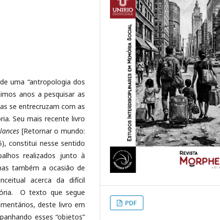
de uma “antropologia dos
timos anos a pesquisar as
ias se entrecruzam com as
ia. Seu mais recente livro
lances
[Retornar o mundo:
), constitui nesse sentido
lhos realizados junto à
 mas também a ocasião de
eitual acerca da difícil
ória. O texto que segue
PDF
mentários, deste livro em
panhando esses “objetos”