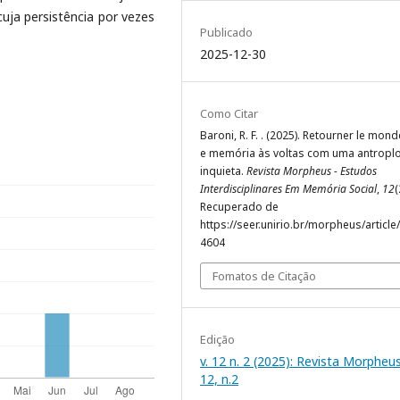
cuja persistência por vezes
Publicado
2025-12-30
Como Citar
Baroni, R. F. . (2025). Retourner le mond
e memória às voltas com uma antropl
inquieta.
Revista Morpheus - Estudos
Interdisciplinares Em Memória Social
,
12
(
Recuperado de
https://seer.unirio.br/morpheus/article
4604
Fomatos de Citação
Edição
v. 12 n. 2 (2025): Revista Morpheus
12, n.2