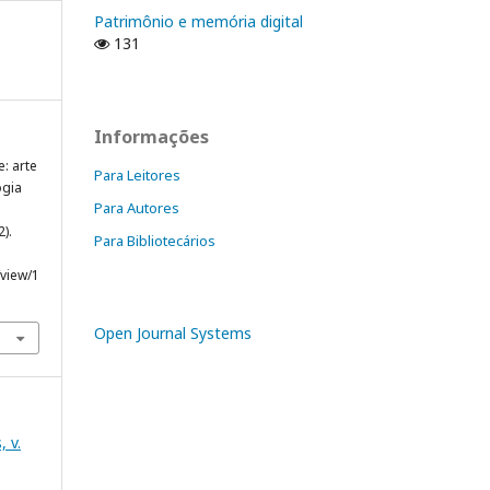
Patrimônio e memória digital
131
Informações
e: arte
Para Leitores
ogia
Para Autores
2).
Para Bibliotecários
/view/1
Open Journal Systems
, v.