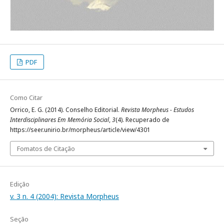
PDF
Como Citar
Orrico, E. G. (2014). Conselho Editorial.
Revista Morpheus - Estudos
Interdisciplinares Em Memória Social
,
3
(4). Recuperado de
https://seer.unirio.br/morpheus/article/view/4301
Fomatos de Citação
Edição
v. 3 n. 4 (2004): Revista Morpheus
Seção