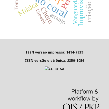
Canto coral
Improvisação
Vanguarda
Música
Choro
Umwelt
arranjo
ISSN versão impressa: 1414-7939
ISSN versão eletrônica: 2359-1056