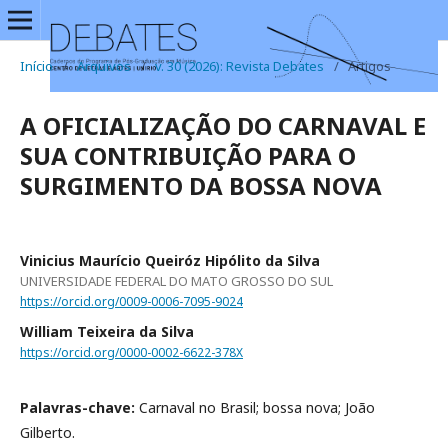
Início
/
Arquivos
/
v. 30 (2026): Revista Debates
/
Artigos
A OFICIALIZAÇÃO DO CARNAVAL E
SUA CONTRIBUIÇÃO PARA O
SURGIMENTO DA BOSSA NOVA
Vinicius Maurício Queiróz Hipólito da Silva
UNIVERSIDADE FEDERAL DO MATO GROSSO DO SUL
https://orcid.org/0009-0006-7095-9024
William Teixeira da Silva
https://orcid.org/0000-0002-6622-378X
Palavras-chave:
Carnaval no Brasil; bossa nova; João
Gilberto.