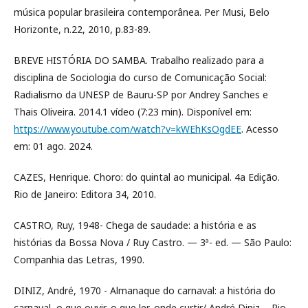
música popular brasileira contemporânea. Per Musi, Belo
Horizonte, n.22, 2010, p.83-89.
BREVE HISTÓRIA DO SAMBA. Trabalho realizado para a
disciplina de Sociologia do curso de Comunicação Social:
Radialismo da UNESP de Bauru-SP por Andrey Sanches e
Thais Oliveira. 2014.1 vídeo (7:23 min). Disponível em:
https://www.youtube.com/watch?v=kWEhKsOgdEE
. Acesso
em: 01 ago. 2024.
CAZES, Henrique. Choro: do quintal ao municipal. 4a Edição.
Rio de Janeiro: Editora 34, 2010.
CASTRO, Ruy, 1948- Chega de saudade: a história e as
histórias da Bossa Nova / Ruy Castro. — 3ª- ed. — São Paulo:
Companhia das Letras, 1990.
DINIZ, André, 1970 - Almanaque do carnaval: a história do
carnaval, o que ouvir, o que ler, onde curtir/ André Diniz, - Rio