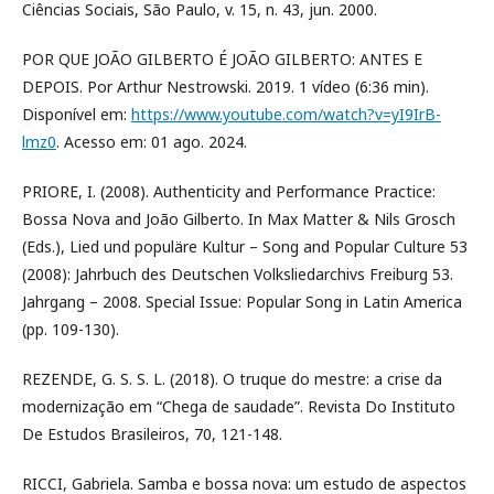
Ciências Sociais, São Paulo, v. 15, n. 43, jun. 2000.
POR QUE JOÃO GILBERTO É JOÃO GILBERTO: ANTES E
DEPOIS. Por Arthur Nestrowski. 2019. 1 vídeo (6:36 min).
Disponível em:
https://www.youtube.com/watch?v=yI9IrB-
lmz0
. Acesso em: 01 ago. 2024.
PRIORE, I. (2008). Authenticity and Performance Practice:
Bossa Nova and João Gilberto. In Max Matter & Nils Grosch
(Eds.), Lied und populäre Kultur – Song and Popular Culture 53
(2008): Jahrbuch des Deutschen Volksliedarchivs Freiburg 53.
Jahrgang – 2008. Special Issue: Popular Song in Latin America
(pp. 109-130).
REZENDE, G. S. S. L. (2018). O truque do mestre: a crise da
modernização em “Chega de saudade”. Revista Do Instituto
De Estudos Brasileiros, 70, 121-148.
RICCI, Gabriela. Samba e bossa nova: um estudo de aspectos