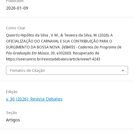
Publicado
2026-01-09
Como Citar
Queiróz Hipólito da Silva , V. M., & Teixeira da Silva, W. (2026). A
OFICIALIZAÇÃO DO CARNAVAL E SUA CONTRIBUIÇÃO PARA O
SURGIMENTO DA BOSSA NOVA.
DEBATES - Cadernos Do Programa De
Pós-Graduação Em Música
,
30
, e302603. Recuperado de
https://seer.unirio.br/revistadebates/article/view/14243
Fomatos de Citação
Edição
v. 30 (2026): Revista Debates
Seção
Artigos