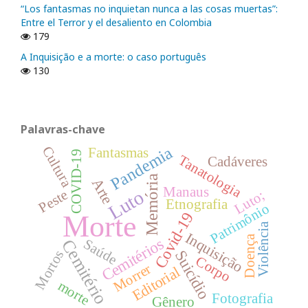
“Los fantasmas no inquietan nunca a las cosas muertas”:
Entre el Terror y el desaliento en Colombia
179
A Inquisição e a morte: o caso português
130
Palavras-chave
Pandemia
Cultura
Fantasmas
COVID-19
Tanatologia
Cadáveres
Memória
Arte
Manaus
Luto
Peste
Luto;
Etnografia
Patrimônio
Covid-19
Morte
Violência
Inquisição
Doença
Cemitérios
Cemitério
Saúde
Suicídio
Mortos
Corpo
Morrer
Editorial
morte
Fotografia
Gênero