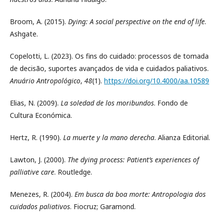
Broom, A. (2015).
Dying: A social perspective on the end of life
.
Ashgate.
Copelotti, L. (2023). Os fins do cuidado: processos de tomada
de decisão, suportes avançados de vida e cuidados paliativos.
Anuário Antropológico
,
48
(1).
https://doi.org/10.4000/aa.10589
Elias, N. (2009).
La soledad de los moribundos
. Fondo de
Cultura Económica.
Hertz, R. (1990).
La muerte y la mano derecha
. Alianza Editorial.
Lawton, J. (2000).
The dying process: Patient’s experiences of
palliative care
. Routledge.
Menezes, R. (2004).
Em busca da boa morte: Antropologia dos
cuidados paliativos
. Fiocruz; Garamond.