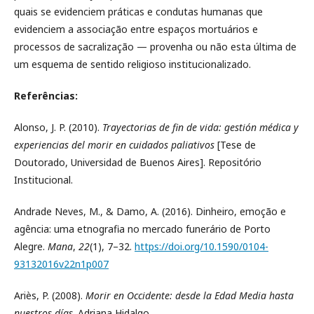
quais se evidenciem práticas e condutas humanas que
evidenciem a associação entre espaços mortuários e
processos de sacralização — provenha ou não esta última de
um esquema de sentido religioso institucionalizado.
Referências:
Alonso, J. P. (2010).
Trayectorias de fin de vida: gestión médica y
experiencias del morir en cuidados paliativos
[Tese de
Doutorado, Universidad de Buenos Aires]. Repositório
Institucional.
Andrade Neves, M., & Damo, A. (2016). Dinheiro, emoção e
agência: uma etnografia no mercado funerário de Porto
Alegre.
Mana
,
22
(1), 7–32.
https://doi.org/10.1590/0104-
93132016v22n1p007
Ariès, P. (2008).
Morir en Occidente: desde la Edad Media hasta
nuestros días
. Adriana Hidalgo.