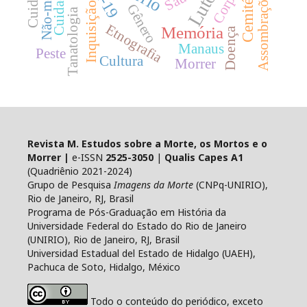
Cemitérios
Não-morte
Corpo
Luto
Assombrações
Inquisição
Gênero
Tanatologia
Etnografia
Memória
Doença
Manaus
Peste
Cultura
Morrer
Revista M. Estudos sobre a Morte, os Mortos e o
Morrer |
e-ISSN
2525-3050
|
Qualis Capes A1
(Quadriênio 2021-2024)
Grupo de Pesquisa
Imagens da Morte
(CNPq-UNIRIO),
Rio de Janeiro, RJ, Brasil
Programa de Pós-Graduação em História da
Universidade Federal do Estado do Rio de Janeiro
(UNIRIO), Rio de Janeiro, RJ, Brasil
Universidad Estadual del Estado de Hidalgo (UAEH),
Pachuca de Soto, Hidalgo, México
Todo o conteúdo do periódico, exceto