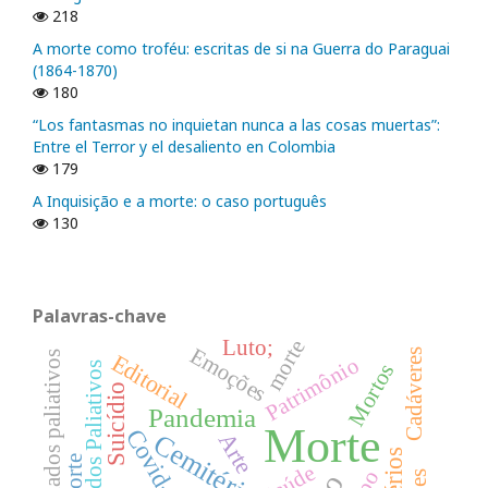
218
A morte como troféu: escritas de si na Guerra do Paraguai
(1864-1870)
180
“Los fantasmas no inquietan nunca a las cosas muertas”:
Entre el Terror y el desaliento en Colombia
179
A Inquisição e a morte: o caso português
130
Palavras-chave
Luto;
morte
Emoções
Cadáveres
Cuidados paliativos
Editorial
Patrimônio
Cuidados Paliativos
Mortos
Suicídio
Pandemia
Morte
Covid-19
Arte
Cemitério
Saúde