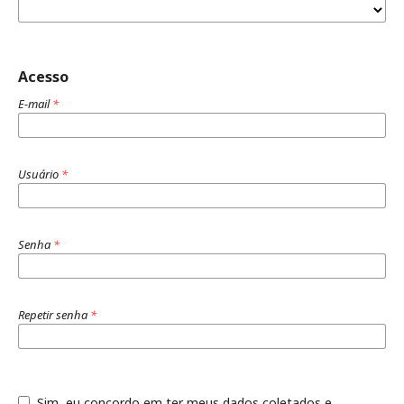
Acesso
E-mail
*
Usuário
*
Senha
*
Repetir senha
*
Sim, eu concordo em ter meus dados coletados e