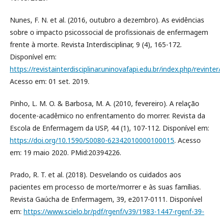
Nunes, F. N. et al. (2016, outubro a dezembro). As evidências
sobre o impacto psicossocial de profissionais de enfermagem
frente à morte. Revista Interdisciplinar, 9 (4), 165-172.
Disponível em:
https://revistainterdisciplinar.uninovafapi.edu.br/index.php/revinter
Acesso em: 01 set. 2019.
Pinho, L. M. O. & Barbosa, M. A. (2010, fevereiro). A relação
docente-acadêmico no enfrentamento do morrer. Revista da
Escola de Enfermagem da USP, 44 (1), 107-112. Disponível em:
https://doi.org/10.1590/S0080-62342010000100015
. Acesso
em: 19 maio 2020. PMid:20394226.
Prado, R. T. et al. (2018). Desvelando os cuidados aos
pacientes em processo de morte/morrer e às suas famílias.
Revista Gaúcha de Enfermagem, 39, e2017-0111. Disponível
em:
https://www.scielo.br/pdf/rgenf/v39/1983-1447-rgenf-39-