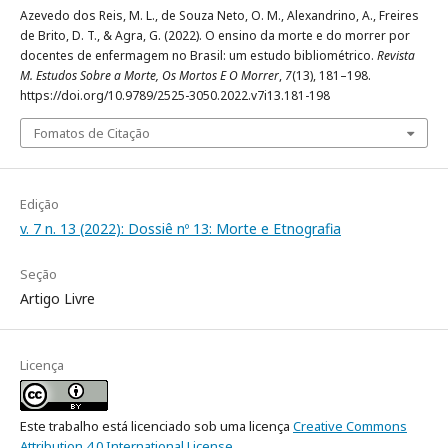
Azevedo dos Reis, M. L., de Souza Neto, O. M., Alexandrino, A., Freires
de Brito, D. T., & Agra, G. (2022). O ensino da morte e do morrer por
docentes de enfermagem no Brasil: um estudo bibliométrico.
Revista
M. Estudos Sobre a Morte, Os Mortos E O Morrer
,
7
(13), 181–198.
https://doi.org/10.9789/2525-3050.2022.v7i13.181-198
Fomatos de Citação
Edição
v. 7 n. 13 (2022): Dossiê nº 13: Morte e Etnografia
Seção
Artigo Livre
Licença
Este trabalho está licenciado sob uma licença
Creative Commons
Attribution 4.0 International License
.