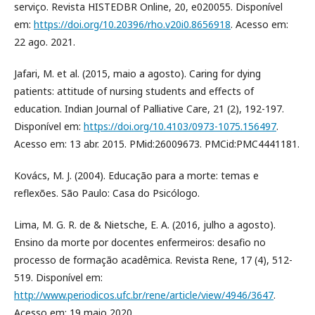
serviço. Revista HISTEDBR Online, 20, e020055. Disponível
em:
https://doi.org/10.20396/rho.v20i0.8656918
. Acesso em:
22 ago. 2021.
Jafari, M. et al. (2015, maio a agosto). Caring for dying
patients: attitude of nursing students and effects of
education. Indian Journal of Palliative Care, 21 (2), 192-197.
Disponível em:
https://doi.org/10.4103/0973-1075.156497
.
Acesso em: 13 abr. 2015. PMid:26009673. PMCid:PMC4441181.
Kovács, M. J. (2004). Educação para a morte: temas e
reflexões. São Paulo: Casa do Psicólogo.
Lima, M. G. R. de & Nietsche, E. A. (2016, julho a agosto).
Ensino da morte por docentes enfermeiros: desafio no
processo de formação acadêmica. Revista Rene, 17 (4), 512-
519. Disponível em:
http://www.periodicos.ufc.br/rene/article/view/4946/3647
.
Acesso em: 19 maio 2020.