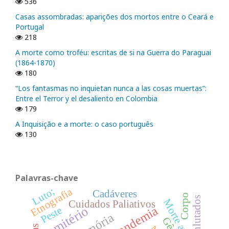
536
Casas assombradas: aparições dos mortos entre o Ceará e
Portugal
218
A morte como troféu: escritas de si na Guerra do Paraguai
(1864-1870)
180
“Los fantasmas no inquietan nunca a las cosas muertas”:
Entre el Terror y el desaliento en Colombia
179
A Inquisição e a morte: o caso português
130
Palavras-chave
Luto;
Etnografia
Cadáveres
Corpo
Enlutados
Morte aparente
Cuidados Paliativos
Pandemia
Cemitério
Peste
Memória