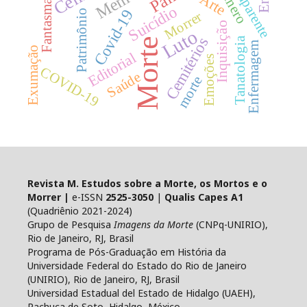
Gênero
Arte
Fantasmas
Suicídio
Covid-19
Patrimônio
Morrer
Inquisição
Luto
Cemitérios
Tanatologia
Morte
Enfermagem
Exumação
Editorial
Emoções
COVID-19
Saúde
morte
Revista M. Estudos sobre a Morte, os Mortos e o
Morrer |
e-ISSN
2525-3050
|
Qualis Capes A1
(Quadriênio 2021-2024)
Grupo de Pesquisa
Imagens da Morte
(CNPq-UNIRIO),
Rio de Janeiro, RJ, Brasil
Programa de Pós-Graduação em História da
Universidade Federal do Estado do Rio de Janeiro
(UNIRIO), Rio de Janeiro, RJ, Brasil
Universidad Estadual del Estado de Hidalgo (UAEH),
Pachuca de Soto, Hidalgo, México