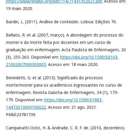
https://www.redalyc.org/pdf/714/71431352021.pdf
. Acesso em:
19 maio 2020.
Bardin, L. (2011). Análise de conteúdo. Lisboa: Edições 70.
Bellato, R. et al. (2007, março). A abordagem do processo do
morrer e da morte feita por docentes em um curso de
graduação em enfermagem. Acta Paulista de Enfermagem, 20
(3), 255-263. Disponível em:
https://doi.org/10.1590/S0103-
21002007000300003
. Acesso em: 18 maio 2020.
Benedetti, G. et al. (2013). Significado do processo
morte/morrer para os acadêmicos ingressantes no curso de
enfermagem. Revista Gaúcha de Enfermagem, 34 (1), 173-
179. Disponível em:
https://doi.org/10.1590/S1983-
14472013000100022
. Acesso em: 21 ago. 2021.
PMid:23781739.
Campanatti-Ostiz, H. & Andrade, C. R. F. de. (2010, dezembro).