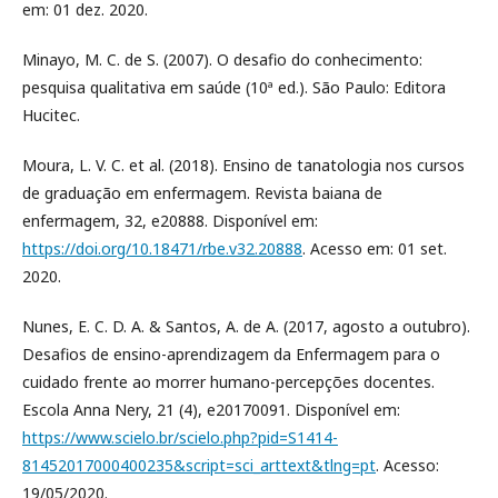
em: 01 dez. 2020.
Minayo, M. C. de S. (2007). O desafio do conhecimento:
pesquisa qualitativa em saúde (10ª ed.). São Paulo: Editora
Hucitec.
Moura, L. V. C. et al. (2018). Ensino de tanatologia nos cursos
de graduação em enfermagem. Revista baiana de
enfermagem, 32, e20888. Disponível em:
https://doi.org/10.18471/rbe.v32.20888
. Acesso em: 01 set.
2020.
Nunes, E. C. D. A. & Santos, A. de A. (2017, agosto a outubro).
Desafios de ensino-aprendizagem da Enfermagem para o
cuidado frente ao morrer humano-percepções docentes.
Escola Anna Nery, 21 (4), e20170091. Disponível em:
https://www.scielo.br/scielo.php?pid=S1414-
81452017000400235&script=sci_arttext&tlng=pt
. Acesso:
19/05/2020.