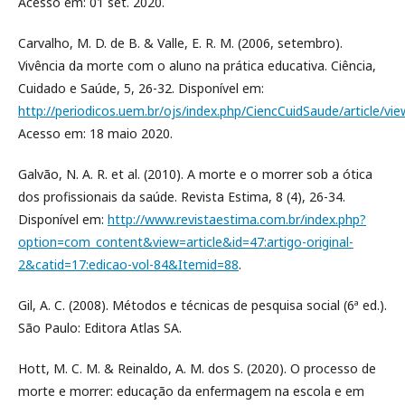
Acesso em: 01 set. 2020.
Carvalho, M. D. de B. & Valle, E. R. M. (2006, setembro).
Vivência da morte com o aluno na prática educativa. Ciência,
Cuidado e Saúde, 5, 26-32. Disponível em:
http://periodicos.uem.br/ojs/index.php/CiencCuidSaude/article/vi
Acesso em: 18 maio 2020.
Galvão, N. A. R. et al. (2010). A morte e o morrer sob a ótica
dos profissionais da saúde. Revista Estima, 8 (4), 26-34.
Disponível em:
http://www.revistaestima.com.br/index.php?
option=com_content&view=article&id=47:artigo-original-
2&catid=17:edicao-vol-84&Itemid=88
.
Gil, A. C. (2008). Métodos e técnicas de pesquisa social (6ª ed.).
São Paulo: Editora Atlas SA.
Hott, M. C. M. & Reinaldo, A. M. dos S. (2020). O processo de
morte e morrer: educação da enfermagem na escola e em