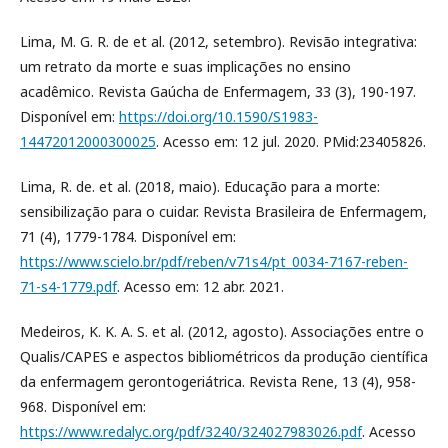
Lima, M. G. R. de et al. (2012, setembro). Revisão integrativa:
um retrato da morte e suas implicações no ensino
acadêmico. Revista Gaúcha de Enfermagem, 33 (3), 190-197.
Disponível em:
https://doi.org/10.1590/S1983-
14472012000300025
. Acesso em: 12 jul. 2020. PMid:23405826.
Lima, R. de. et al. (2018, maio). Educação para a morte:
sensibilização para o cuidar. Revista Brasileira de Enfermagem,
71 (4), 1779-1784. Disponível em:
https://www.scielo.br/pdf/reben/v71s4/pt_0034-7167-reben-
71-s4-1779.pdf
. Acesso em: 12 abr. 2021.
Medeiros, K. K. A. S. et al. (2012, agosto). Associações entre o
Qualis/CAPES e aspectos bibliométricos da produção científica
da enfermagem gerontogeriátrica. Revista Rene, 13 (4), 958-
968. Disponível em:
https://www.redalyc.org/pdf/3240/324027983026.pdf
. Acesso