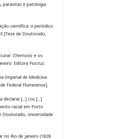
ma, parasitas e patologia
ição científica: o periódico
IX [Tese de Doutorado,
 curar: Chernoviz e os
neiro: Editora Fiocruz.
ia Imperial de Medicina
de Federal Fluminense].
eclarar [...] cor, [...]
mento racial em Porto
e Doutorado, Universidade
ar no Rio de Janeiro (1828