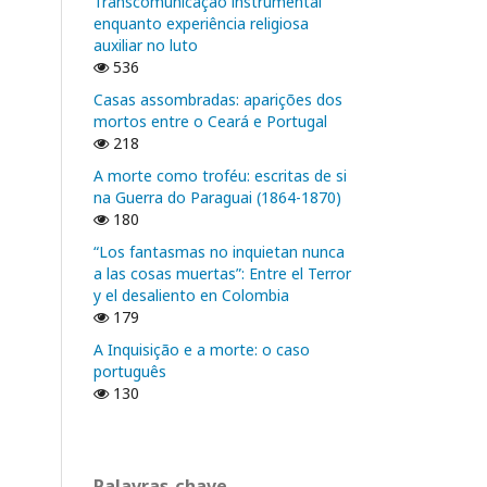
Transcomunicação instrumental
enquanto experiência religiosa
auxiliar no luto
536
Casas assombradas: aparições dos
mortos entre o Ceará e Portugal
218
A morte como troféu: escritas de si
na Guerra do Paraguai (1864-1870)
180
“Los fantasmas no inquietan nunca
a las cosas muertas”: Entre el Terror
y el desaliento en Colombia
179
A Inquisição e a morte: o caso
português
130
Palavras-chave