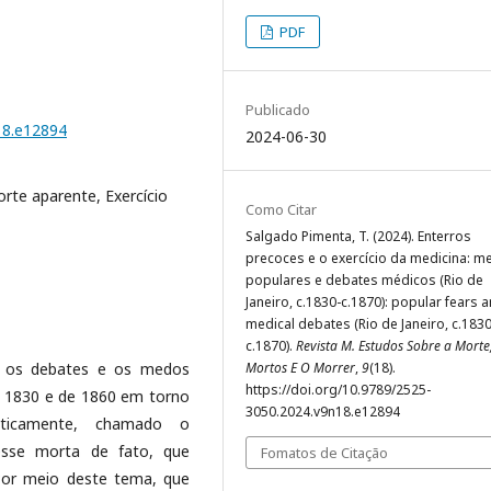
PDF
Publicado
18.e12894
2024-06-30
rte aparente, Exercício
Como Citar
Salgado Pimenta, T. (2024). Enterros
precoces e o exercício da medicina: 
populares e debates médicos (Rio de
Janeiro, c.1830-c.1870): popular fears 
medical debates (Rio de Janeiro, c.1830
c.1870).
Revista M. Estudos Sobre a Morte
ar os debates e os medos
Mortos E O Morrer
,
9
(18).
https://doi.org/10.9789/2525-
e 1830 e de 1860 em torno
3050.2024.v9n18.e12894
sticamente, chamado o
sse morta de fato, que
Fomatos de Citação
Por meio deste tema, que