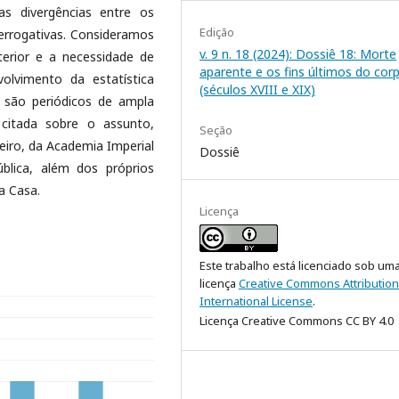
as divergências entre os
Edição
errogativas. Consideramos
v. 9 n. 18 (2024): Dossiê 18: Morte
erior e a necessidade de
aparente e os fins últimos do cor
lvimento da estatística
(séculos XVIII e XIX)
as são periódicos de ampla
 citada sobre o assunto,
Seção
neiro, da Academia Imperial
Dossiê
blica, além dos próprios
a Casa.
Licença
Este trabalho está licenciado sob um
licença
Creative Commons Attribution
International License
.
Licença Creative Commons CC BY 4.0